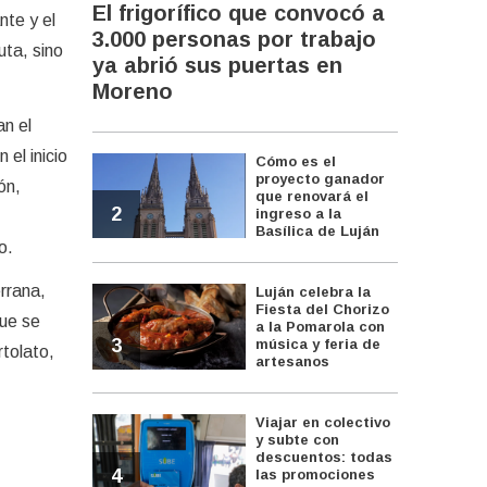
El frigorífico que convocó a
nte y el
3.000 personas por trabajo
uta, sino
ya abrió sus puertas en
Moreno
an el
el inicio
Cómo es el
proyecto ganador
ón,
que renovará el
2
ingreso a la
Basílica de Luján
o.
errana,
Luján celebra la
Fiesta del Chorizo
que se
a la Pomarola con
3
música y feria de
rtolato,
artesanos
Viajar en colectivo
y subte con
descuentos: todas
4
las promociones