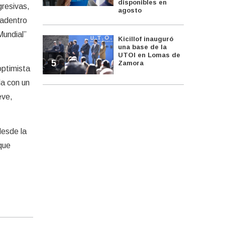
disponibles en
resivas,
agosto
 adentro
Mundial”
Kicillof inauguró
una base de la
UTOI en Lomas de
5
Zamora
optimista
da con un
eve,
desde la
que