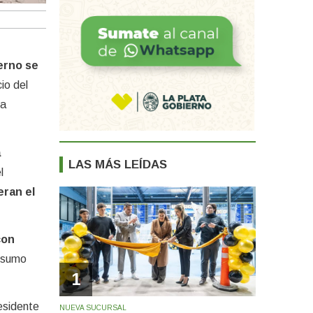
ierno se
io del
la
a
LAS MÁS LEÍDAS
l
eran el
con
onsumo
1
esidente
NUEVA SUCURSAL