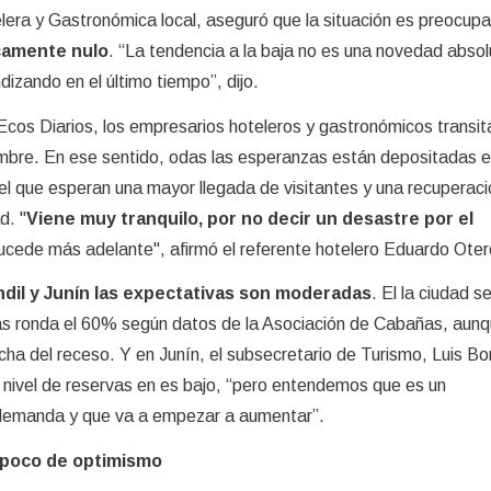
era y Gastronómica local, aseguró que la situación es preocupa
icamente nulo
. “La tendencia a la baja no es una novedad absol
izando en el último tiempo”, dijo.
Ecos Diarios, los empresarios hoteleros y gastronómicos transit
umbre. En ese sentido, odas las esperanzas están depositadas en 
el que esperan una mayor llegada de visitantes y una recuperaci
d. "
Viene muy tranquilo, por no decir un desastre por el
cede más adelante", afirmó el referente hotelero Eduardo Oter
dil y Junín las expectativas son moderadas
. El la ciudad s
vas ronda el 60% según datos de la Asociación de Cabañas, aun
ha del receso. Y en Junín, el subsecretario de Turismo, Luis Bo
l nivel de reservas en es bajo, “pero entendemos que es un
demanda y que va a empezar a aumentar”.
 poco de optimismo