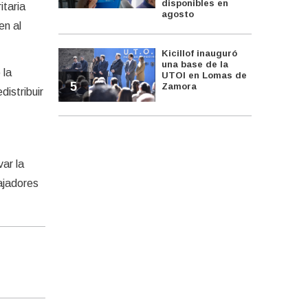
disponibles en
itaria
agosto
en al
Kicillof inauguró
una base de la
 la
UTOI en Lomas de
5
Zamora
istribuir
ar la
ajadores