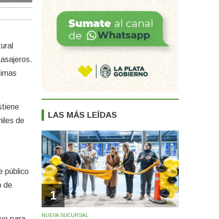
ural
pasajeros.
ltimas
stiene
LAS MÁS LEÍDAS
miles de
e público
o de
1
NUEVA SUCURSAL
nuo para