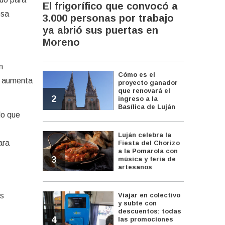
El frigorífico que convocó a
esa
3.000 personas por trabajo
ya abrió sus puertas en
Moreno
n
Cómo es el
o aumenta
proyecto ganador
que renovará el
2
ingreso a la
Basílica de Luján
lo que
Luján celebra la
ara
Fiesta del Chorizo
a la Pomarola con
3
música y feria de
artesanos
os
Viajar en colectivo
y subte con
descuentos: todas
4
las promociones