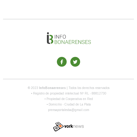
© 2023
InfoBonaerenses
| Todos los derechos reservados
• Registro de propiedad intelectual Nº RL - 88812730
• Propiedad de Cooperativa en Red
• Domicilio - Ciudad de La Plata
prensaportalesba@gmail.com