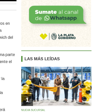
vos en
a
wich del
ma parte
LAS MÁS LEÍDAS
ente el
 la
la
1
erá
NUEVA SUCURSAL