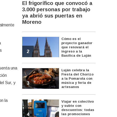
El frigorífico que convocó a
3.000 personas por trabajo
ya abrió sus puertas en
Moreno
nalmente
Cómo es el
a
proyecto ganador
que renovará el
s
2
ingreso a la
Basílica de Luján
esenta una
Luján celebra la
Fiesta del Chorizo
ción
a la Pomarola con
3
el Sur, y
música y feria de
artesanos
on la
Viajar en colectivo
y subte con
descuentos: todas
4
las promociones