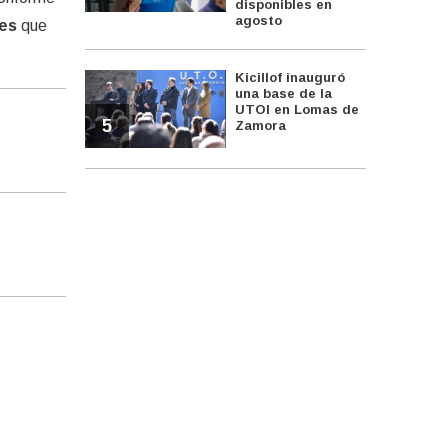
disponibles en
agosto
res
que
Kicillof inauguró
una base de la
UTOI en Lomas de
5
Zamora