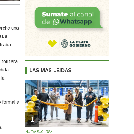
archa una
 sus
straba
torizara
edida
LAS MÁS LEÍDAS
 la
o formal a
1
e.
NUEVA SUCURSAL