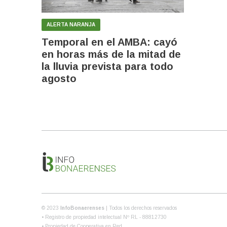
ALERTA NARANJA
Temporal en el AMBA: cayó
en horas más de la mitad de
la lluvia prevista para todo
agosto
© 2023
InfoBonaerenses
| Todos los derechos reservados
• Registro de propiedad intelectual Nº RL - 88812730
• Propiedad de Cooperativa en Red