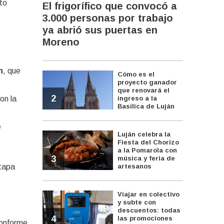
nto
El frigorífico que convocó a
3.000 personas por trabajo
ya abrió sus puertas en
Moreno
n
, que
Cómo es el
proyecto ganador
que renovará el
2
ingreso a la
on la
Basílica de Luján
é
Luján celebra la
Fiesta del Chorizo
a la Pomarola con
3
música y feria de
artesanos
etapa
Viajar en colectivo
y subte con
descuentos: todas
4
las promociones
conforme