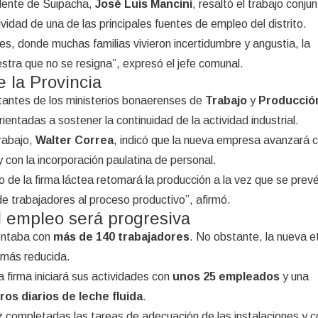
ndente de Suipacha,
José Luis Mancini
, resaltó el trabajo conju
ividad de una de las principales fuentes de empleo del distrito.
s, donde muchas familias vivieron incertidumbre y angustia, la
ra que no se resigna”, expresó el jefe comunal.
la Provincia
tantes de los ministerios bonaerenses de
Trabajo
y
Producció
rientadas a sostener la continuidad de la actividad industrial.
rabajo,
Walter Correa
, indicó que la nueva empresa avanzará c
 con la incorporación paulatina de personal.
de la firma láctea retomará la producción a la vez que se prev
de trabajadores al proceso productivo”, afirmó.
l empleo será progresiva
contaba con
más de 140 trabajadores
. No obstante, la nueva 
 más reducida.
 firma iniciará sus actividades con
unos 25 empleados
y una
itros diarios de leche fluida
.
z completadas las tareas de adecuación de las instalaciones y 