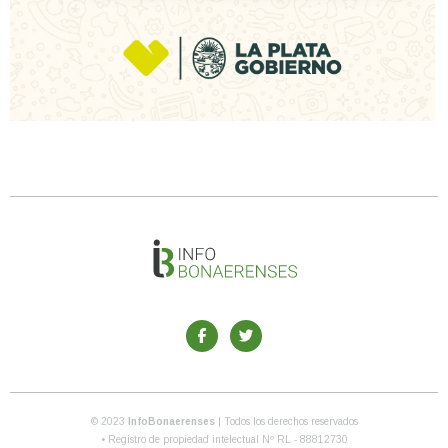
© 2023
InfoBonaerenses
| Todos los derechos reservados
• Registro de propiedad intelectual Nº RL - 88812730