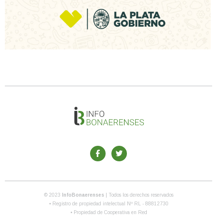
© 2023
InfoBonaerenses
| Todos los derechos reservados
• Registro de propiedad intelectual Nº RL - 88812730
• Propiedad de Cooperativa en Red