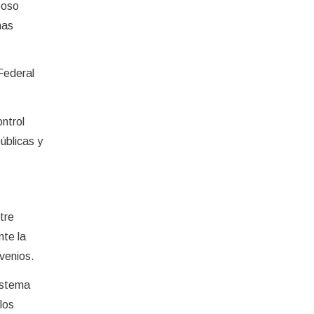
poso
mas
Federal
ontrol
úblicas y
tre
nte la
nvenios.
istema
los