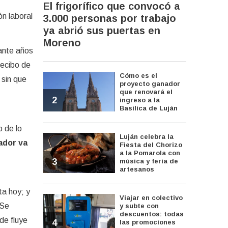
El frigorífico que convocó a
ón laboral
3.000 personas por trabajo
ya abrió sus puertas en
Moreno
ante años
recibo de
Cómo es el
 sin que
proyecto ganador
que renovará el
2
ingreso a la
Basílica de Luján
 de lo
Luján celebra la
ador va
Fiesta del Chorizo
a la Pomarola con
3
música y feria de
artesanos
ta hoy; y
Viajar en colectivo
“Se
y subte con
descuentos: todas
de fluye
4
las promociones