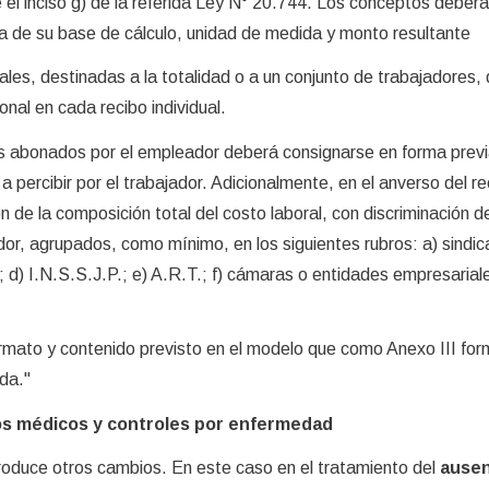
el inciso g) de la referida Ley N° 20.744. Los conceptos deber
ra de su base de cálculo, unidad de medida y monto resultante
es, destinadas a la totalidad o a un conjunto de trabajadores,
nal en cada recibo individual.
s abonados por el empleador deberá consignarse en forma previ
 percibir por el trabajador. Adicionalmente, en el anverso del re
 de la composición total del costo laboral, con discriminación de
r, agrupados, como mínimo, en los siguientes rubros: a) sindica
l; d) I.N.S.S.J.P.; e) A.R.T.; f) cámaras o entidades empresariale
ormato y contenido previsto en el modelo que como Anexo III for
da."
ados médicos y controles por enfermedad
roduce otros cambios. En este caso en el tratamiento del
ause