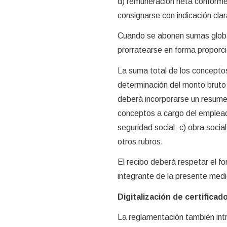
d) remuneración neta conforme 
consignarse con indicación cla
Cuando se abonen sumas global
prorratearse en forma proporcio
La suma total de los concepto
determinación del monto bruto a
deberá incorporarse un resumen
conceptos a cargo del empleado
seguridad social; c) obra socia
otros rubros.
El recibo deberá respetar el f
integrante de la presente medi
Digitalización de certific
La reglamentación también int