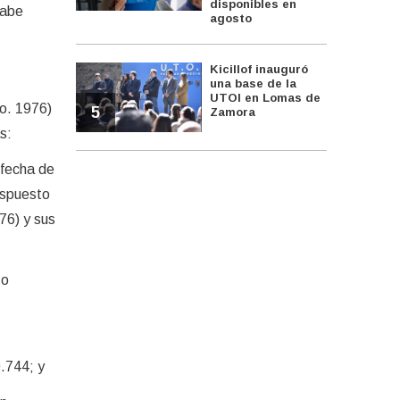
disponibles en
sabe
agosto
Kicillof inauguró
una base de la
UTOI en Lomas de
.o. 1976)
5
Zamora
s:
 fecha de
ispuesto
976) y sus
 o
0.744; y