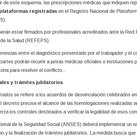
ir de este esquema, las prescripciones médicas que indiquen re
 plataformas registradas
en el Registro Nacional de Platafor
S).
erán estar firmados por profesionales acreditados ante la Red 
 de la Salud (REFEPS).
rencias entre el diagnóstico presentado por el trabajador y el c
artes podrán recurrir a juntas médicas oficiales o instituciones p
ria para resolver el conflicto..
es y trámites jubilatorios
ados se refiere a los acuerdos de desvinculación celebrados en
 decreto precisa el alcance de las homologaciones realizadas a
erza los controles destinados a verificar la legalidad de esos co
acional de la Seguridad Social (ANSES) deberá implementar un s
cio y la finalización de trámites jubilatorios. La medida busca que 