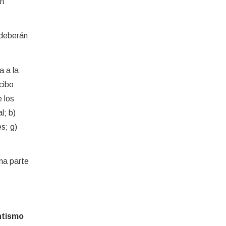
án
 deberán
a a la
cibo
 los
l; b)
s; g)
ma parte
ntismo