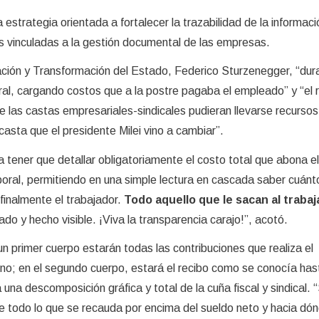
 estrategia orientada a fortalecer la trazabilidad de la informaci
as vinculadas a la gestión documental de las empresas.
ación y Transformación del Estado, Federico Sturzenegger, “dur
oral, cargando costos que a la postre pagaba el empleado” y “el 
las castas empresariales-sindicales pudieran llevarse recursos
casta que el presidente Milei vino a cambiar”.
a tener que detallar obligatoriamente el costo total que abona el
oral, permitiendo en una simple lectura en cascada saber cuánto
finalmente el trabajador.
Todo aquello que le sacan al trabaj
tado y hecho visible. ¡Viva la transparencia carajo!”, acotó.
un primer cuerpo estarán todas las contribuciones que realiza el
ino; en el segundo cuerpo, estará el recibo como se conocía has
 una descomposición gráfica y total de la cuña fiscal y sindical. 
 todo lo que se recauda por encima del sueldo neto y hacia dón