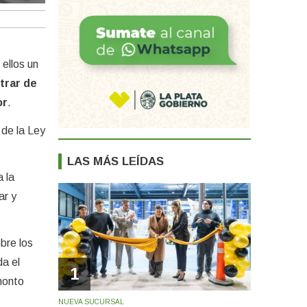
ellos un
trar de
or
.
 de la Ley
LAS MÁS LEÍDAS
 la
ar y
bre los
da el
1
 monto
NUEVA SUCURSAL