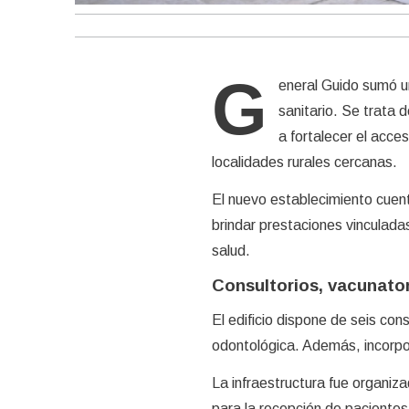
G
eneral Guido sumó u
sanitario. Se trata 
a fortalecer el acce
localidades rurales cercanas.
El nuevo establecimiento cuen
brindar prestaciones vinculadas
salud.
Consultorios, vacunator
El edificio dispone de seis con
odontológica. Además, incorpo
La infraestructura fue organiz
para la recepción de pacientes