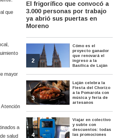
El frigorífico que convocó a
3.000 personas por trabajo
ral que
ya abrió sus puertas en
Moreno
ocal,
Cómo es el
proyecto ganador
guimiento
que renovará el
2
ingreso a la
Basílica de Luján
de mayor
Luján celebra la
Fiesta del Chorizo
a la Pomarola con
3
música y feria de
artesanos
 Atención
Viajar en colectivo
y subte con
tinados a
descuentos: todas
4
las promociones
 de salud