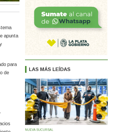
istema
ue apunta
y
ado para
LAS MÁS LEÍDAS
co de
.
1
acios
NUEVA SUCURSAL
iente.