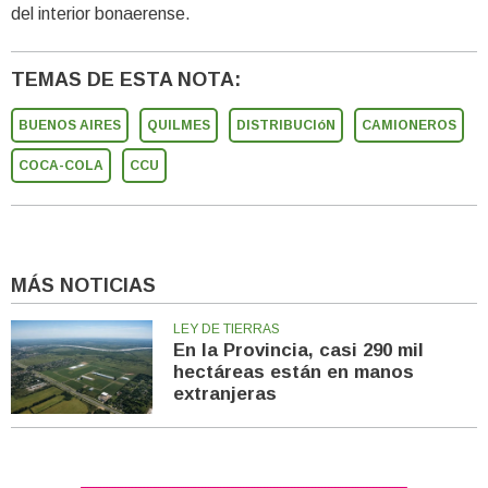
del interior bonaerense.
TEMAS DE ESTA NOTA:
BUENOS AIRES
QUILMES
DISTRIBUCIóN
CAMIONEROS
COCA-COLA
CCU
MÁS NOTICIAS
LEY DE TIERRAS
En la Provincia, casi 290 mil
hectáreas están en manos
extranjeras