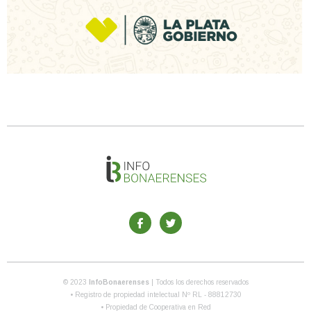
© 2023
InfoBonaerenses
| Todos los derechos reservados
• Registro de propiedad intelectual Nº RL - 88812730
• Propiedad de Cooperativa en Red