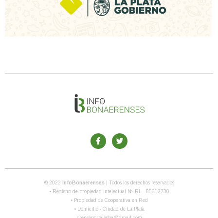
© 2023
InfoBonaerenses
| Todos los derechos reservados
• Registro de propiedad intelectual Nº RL - 88812730
• Propiedad de Cooperativa en Red
• Domicilio - Ciudad de La Plata
prensaportalesba@gmail.com