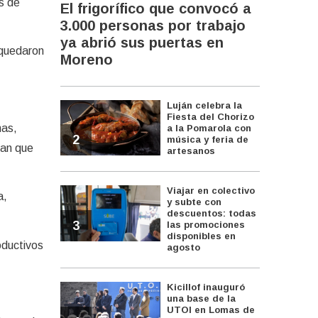
s de
El frigorífico que convocó a
3.000 personas por trabajo
ya abrió sus puertas en
 quedaron
Moreno
Luján celebra la
Fiesta del Chorizo
mas,
a la Pomarola con
2
música y feria de
ran que
artesanos
Viajar en colectivo
a,
y subte con
descuentos: todas
3
las promociones
disponibles en
oductivos
agosto
Kicillof inauguró
una base de la
UTOI en Lomas de