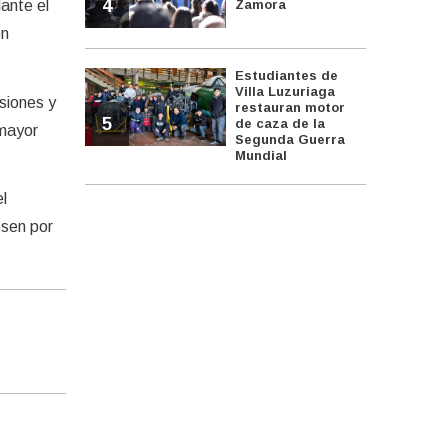
4
ante el
Zamora
on
Estudiantes de
Villa Luzuriaga
siones y
restauran motor
5
de caza de la
 mayor
Segunda Guerra
Mundial
l
esen por