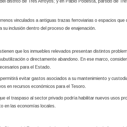
el distrito de Tres Arroyos; y en Pablo Podestá, partido de Tre
errenos vinculados a antiguas trazas ferroviarias o espacios que
ca su inclusión dentro del proceso de enajenación.
stienen que los inmuebles relevados presentan distintos proble
 subutilización o directamente abandono. En ese marco, conside
ecesarios para el Estado.
 permitirá evitar gastos asociados a su mantenimiento y custodi
vos en recursos económicos para el Tesoro.
ue el traspaso al sector privado podría habilitar nuevos usos pr
to en las economías locales.