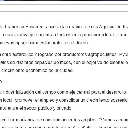
lli, Francisco Echarren, anunció la creación de una Agencia de In
una iniciativa que apunta a fortalecer la producción local, atrae
nuevas oportunidades laborales en el distrito.
un ente autárquico integrado por productores agropecuarios, Py
les de distintos espacios políticos, con el objetivo de diseñar e
 crecimiento económico de la ciudad.
o
 industrialización del campo como eje central para el desarrollo.
n local, promover el empleo y consolidar un crecimiento sostenid
unto entre el sector público y privado.
có la importancia de construir acuerdos amplios: “Vamos a reun
os distinto pero queremos lo mismo”, señaló, al tiempo que re