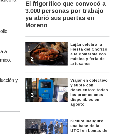
El frigorífico que convocó a
3.000 personas por trabajo
ya abrió sus puertas en
Moreno
ollo
Luján celebra la
Fiesta del Chorizo
va a
a la Pomarola con
2
música y feria de
ómico.
artesanos
ducción y
Viajar en colectivo
y subte con
descuentos: todas
3
las promociones
disponibles en
agosto
Kicillof inauguró
una base de la
UTOI en Lomas de