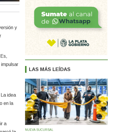
versión y
r
MEs,
 impulsar
LAS MÁS LEÍDAS
 La idea
o en la
1
ir a
NUEVA SUCURSAL
marcó la