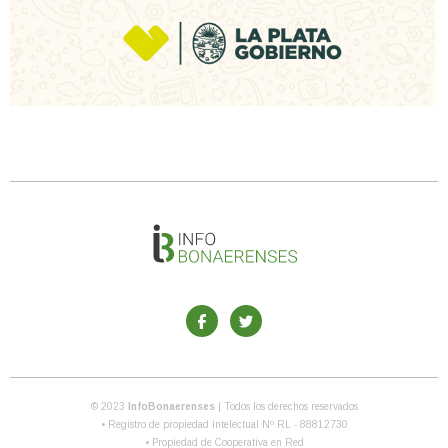
© 2023
InfoBonaerenses
| Todos los derechos reservados
• Registro de propiedad intelectual Nº RL - 88812730
• Propiedad de Cooperativa en Red