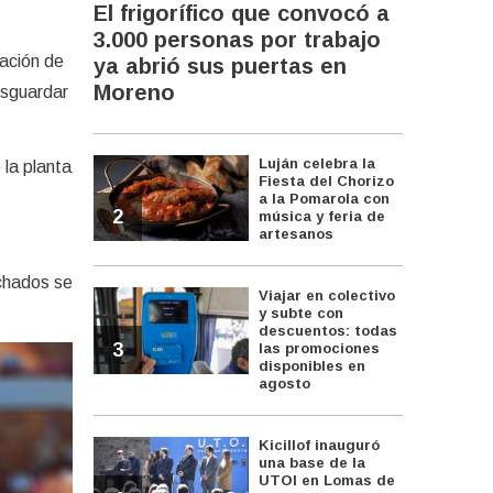
El frigorífico que convocó a
3.000 personas por trabajo
lación de
ya abrió sus puertas en
Moreno
esguardar
Luján celebra la
 la planta
Fiesta del Chorizo
a la Pomarola con
2
música y feria de
artesanos
chados se
Viajar en colectivo
y subte con
descuentos: todas
3
las promociones
disponibles en
agosto
Kicillof inauguró
una base de la
UTOI en Lomas de