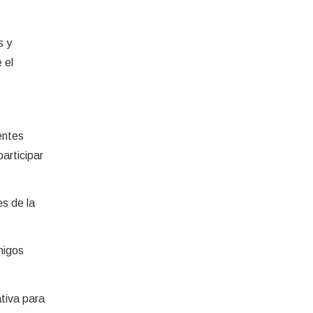
s y
 el
entes
participar
es de la
migos
tiva para