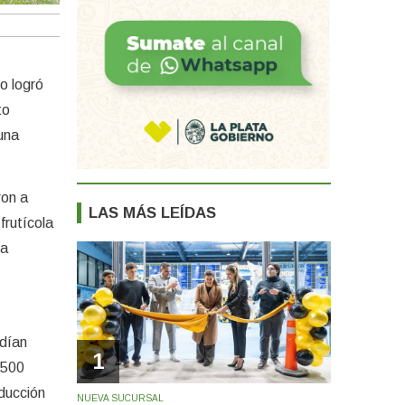
o logró
to
una
ron a
LAS MÁS LEÍDAS
frutícola
ra
odían
1
 500
oducción
NUEVA SUCURSAL