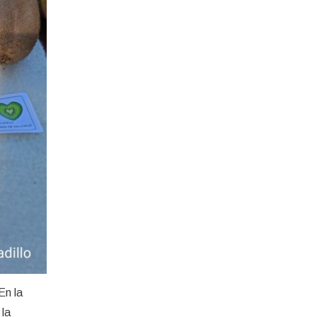
En la
 la