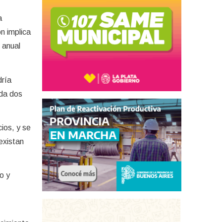
a
n implica
 anual
dría
ada dos
ios, y se
existan
o y