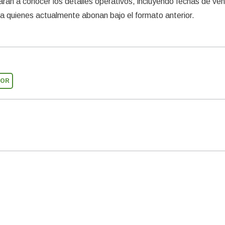
rán a conocer los detalles operativos, incluyendo fechas de ve
 quienes actualmente abonan bajo el formato anterior.
OR