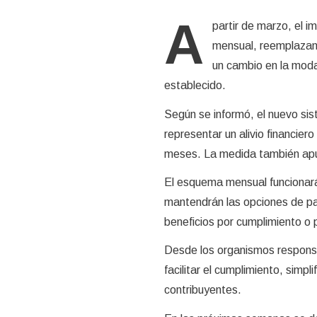
A
partir de marzo, el
mensual, reemplazand
un cambio en la modal
establecido.
Según se informó, el nuevo sis
representar un alivio financie
meses. La medida también apun
El esquema mensual funcionará b
mantendrán las opciones de pag
beneficios por cumplimiento o
Desde los organismos responsab
facilitar el cumplimiento, simp
contribuyentes.