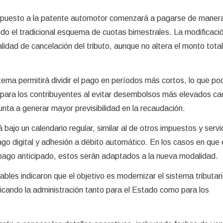
 impuesto a la patente automotor comenzará a pagarse de maner
o el tradicional esquema de cuotas bimestrales. La modificació
idad de cancelación del tributo, aunque no altera el monto total
tema permitirá dividir el pago en períodos más cortos, lo que po
ro para los contribuyentes al evitar desembolsos más elevados c
ta a generar mayor previsibilidad en la recaudación.
ajo un calendario regular, similar al de otros impuestos y servic
o digital y adhesión a débito automático. En los casos en que 
 pago anticipado, estos serán adaptados a la nueva modalidad.
les indicaron que el objetivo es modernizar el sistema tributari
lificando la administración tanto para el Estado como para los