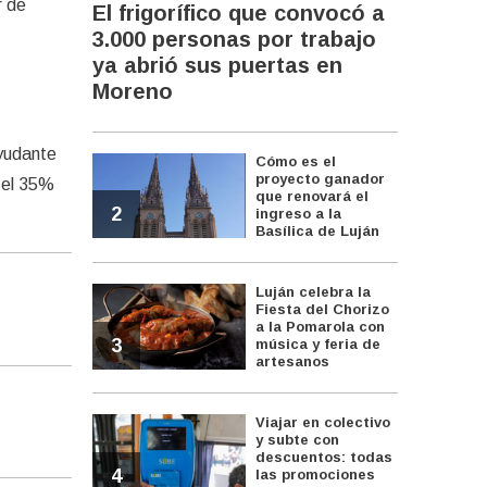
r de
El frigorífico que convocó a
3.000 personas por trabajo
ya abrió sus puertas en
Moreno
ayudante
Cómo es el
proyecto ganador
 el 35%
que renovará el
2
ingreso a la
Basílica de Luján
Luján celebra la
Fiesta del Chorizo
a la Pomarola con
3
música y feria de
artesanos
Viajar en colectivo
y subte con
descuentos: todas
4
las promociones