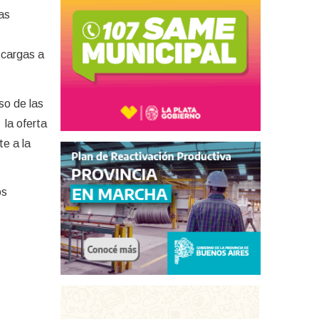
las
 cargas a
so de las
 la oferta
te a la
os