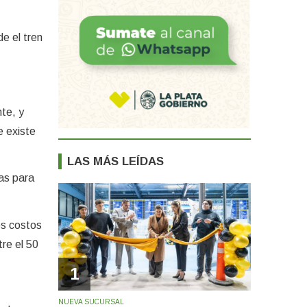
e el tren
te, y
e existe
LAS MÁS LEÍDAS
as para
os costos
re el 50
1
z
NUEVA SUCURSAL