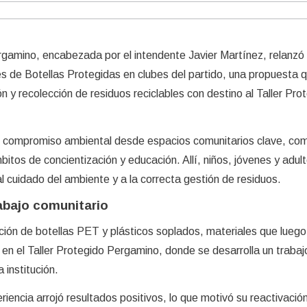
rgamino, encabezada por el intendente Javier Martínez, relanzó 
de Botellas Protegidas en clubes del partido, una propuesta 
 y recolección de residuos reciclables con destino al Taller Pro
 el compromiso ambiental desde espacios comunitarios clave, co
itos de concientización y educación. Allí, niños, jóvenes y adul
l cuidado del ambiente y a la correcta gestión de residuos.
rabajo comunitario
ción de botellas PET y plásticos soplados, materiales que luego
 en el Taller Protegido Pergamino, donde se desarrolla un trabaj
a institución.
eriencia arrojó resultados positivos, lo que motivó su reactivació