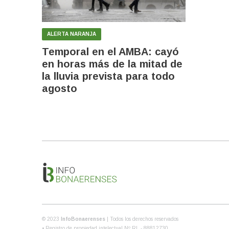
ALERTA NARANJA
Temporal en el AMBA: cayó
en horas más de la mitad de
la lluvia prevista para todo
agosto
© 2023
InfoBonaerenses
| Todos los derechos reservados
• Registro de propiedad intelectual Nº RL - 88812730