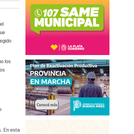
el
que
tegido
mo los
tos
o
n. En esta