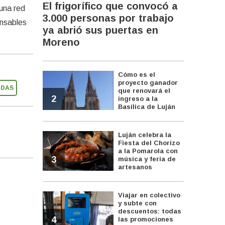
El frigorífico que convocó a
 una red
3.000 personas por trabajo
onsables
ya abrió sus puertas en
Moreno
Cómo es el
proyecto ganador
IDAS
que renovará el
2
ingreso a la
Basílica de Luján
Luján celebra la
Fiesta del Chorizo
a la Pomarola con
3
música y feria de
artesanos
Viajar en colectivo
y subte con
descuentos: todas
4
las promociones