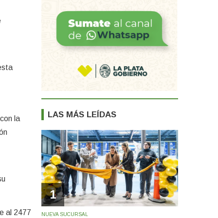
e
esta
LAS MÁS LEÍDAS
con la
ión
su
1
e al 2477
NUEVA SUCURSAL