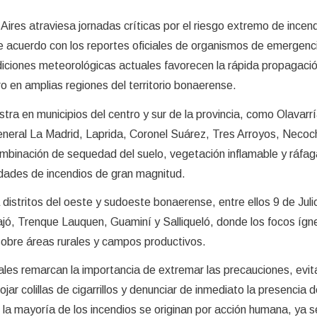
Aires atraviesa jornadas críticas por el riesgo extremo de incen
de acuerdo con los reportes oficiales de organismos de emergenc
diciones meteorológicas actuales favorecen la rápida propagació
gro en amplias regiones del territorio bonaerense.
stra en municipios del centro y sur de la provincia, como Olavarrí
eneral La Madrid, Laprida, Coronel Suárez, Tres Arroyos, Necoc
ombinación de sequedad del suelo, vegetación inflamable y ráfa
idades de incendios de gran magnitud.
distritos del oeste y sudoeste bonaerense, entre ellos 9 de Juli
ajó, Trenque Lauquen, Guaminí y Salliqueló, donde los focos ígn
obre áreas rurales y campos productivos.
les remarcan la importancia de extremar las precauciones, evit
ojar colillas de cigarrillos y denunciar de inmediato la presencia
la mayoría de los incendios se originan por acción humana, ya s