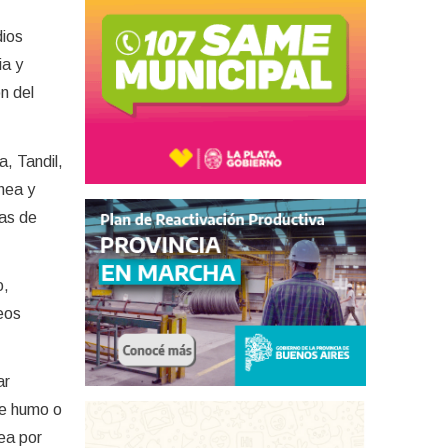
dios
ia y
n del
a, Tandil,
hea y
gas de
o,
eos
ar
 de humo o
ea por