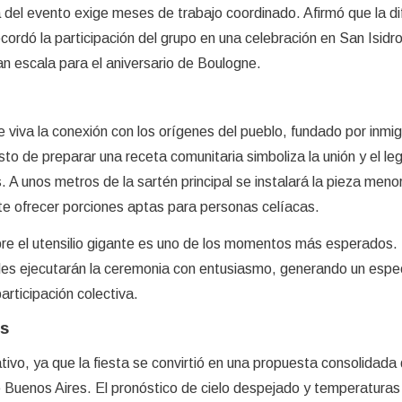
 del evento exige meses de trabajo coordinado. Afirmó que la di
ecordó la participación del grupo en una celebración en San Isidr
n escala para el aniversario de Boulogne.
ne viva la conexión con los orígenes del pueblo, fundado por inmi
sto de preparar una receta comunitaria simboliza la unión y el le
 A unos metros de la sartén principal se instalará la pieza menor
te ofrecer porciones aptas para personas celíacas.
bre el utensilio gigante es uno de los momentos más esperados.
des ejecutarán la ceremonia con entusiasmo, generando un espe
articipación colectiva.
es
cativo, ya que la fiesta se convirtió en una propuesta consolidada
e Buenos Aires. El pronóstico de cielo despejado y temperaturas