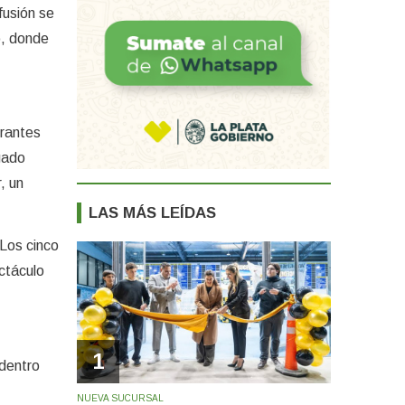
fusión se
o, donde
grantes
gado
, un
LAS MÁS LEÍDAS
 Los cinco
ctáculo
1
 dentro
NUEVA SUCURSAL