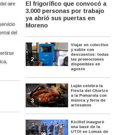
El frigorífico que convocó a
del aire
3.000 personas por trabajo
ya abrió sus puertas en
ervicio
Moreno
ntal del
Viajar en colectivo
y subte con
ertirse
descuentos: todas
2
las promociones
ica,
disponibles en
agosto
Luján celebra la
Fiesta del Chorizo
a la Pomarola con
3
música y feria de
artesanos
Kicillof inauguró
una base de la
UTOI en Lomas de