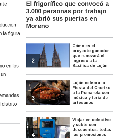
El frigorífico que convocó a
ente
3.000 personas por trabajo
ya abrió sus puertas en
nducción
Moreno
 la figura
Cómo es el
proyecto ganador
que renovará el
2
ingreso a la
io en los
Basílica de Luján
 un
Luján celebra la
Fiesta del Chorizo
a la Pomarola con
 demandas
3
música y feria de
artesanos
 distrito
Viajar en colectivo
y subte con
descuentos: todas
4
las promociones