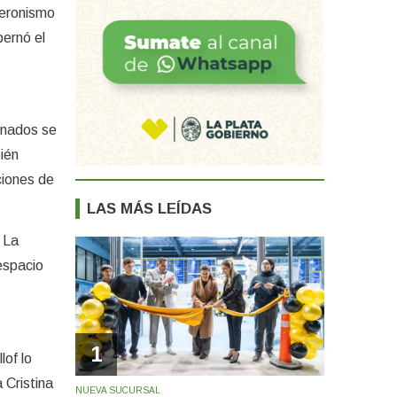
peronismo
bernó el
onados se
ién
ciones de
LAS MÁS LEÍDAS
 La
espacio
1
lof lo
 Cristina
NUEVA SUCURSAL