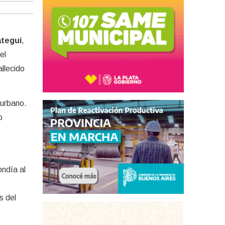
tegui
,
el
allecido
 urbano.
o
ondía al
s del