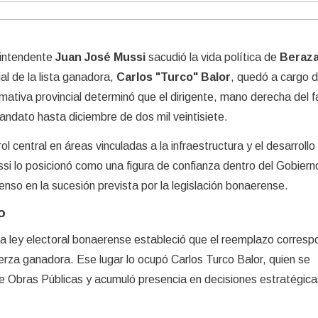
 intendente
Juan José Mussi
sacudió la vida política de
Beraza
al de la lista ganadora,
Carlos "Turco" Balor
, quedó a cargo d
rmativa provincial determinó que el dirigente, mano derecha del f
andato hasta diciembre de dos mil veintisiete.
ol central en áreas vinculadas a la infraestructura y el desarrollo
i lo posicionó como una figura de confianza dentro del Gobiern
scenso en la sucesión prevista por la legislación bonaerense.
o
e la ley electoral bonaerense estableció que el reemplazo corresp
uerza ganadora. Ese lugar lo ocupó Carlos Turco Balor, quien se
Obras Públicas y acumuló presencia en decisiones estratégica