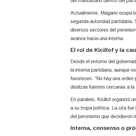
del mandatario dentro del part
Actualmente, Magario ocupa la 
segunda autoridad partidaria.
diversos sectores del peronism
avance hacia una interna.
El rol de Kicillof y la cau
Desde el entorno del gobernado
la interna partidaria, aunque n
favorecen. “No hay una orden p
deslizan fuentes cercanas a la
En paralelo, Kicillof organizó 
a su tropa política. La cita f
del peronismo que decidieron mo
Interna, consenso o pró