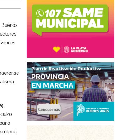
de Buenos
sectores
zaron a
onaerense
ialismo.
a),
scalzo
rbano
rritorial