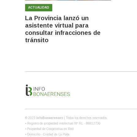
ACTUALIDAD
La Provincia lanzó un
asistente virtual para
consultar infracciones de
tránsito
© 2023
InfoBonaerenses
| Todos los derechos reservados
• Registro de propiedad intelectual Nº RL - 88812730
• Propiedad de Cooperativa en Red
• Domicilio - Ciudad de La Plata