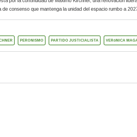
uesta por la continuidad de Máximo Kirchner, una renovación lider
a de consenso que mantenga la unidad del espacio rumbo a 202
RCHNER
PERONISMO
PARTIDO JUSTICIALISTA
VERóNICA MAG