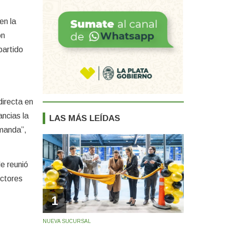
en la
on
partido
directa en
ancias la
LAS MÁS LEÍDAS
emanda”,
de reunió
ectores
1
NUEVA SUCURSAL