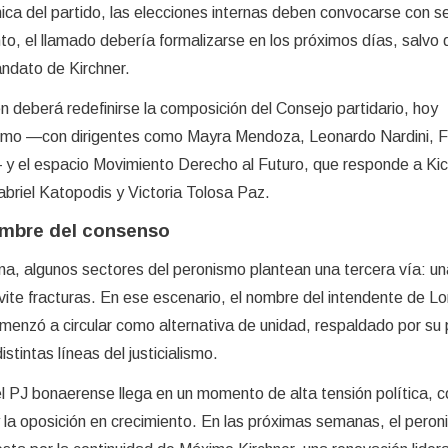
ica del partido, las elecciones internas deben convocarse con s
nto, el llamado debería formalizarse en los próximos días, salvo
andato de Kirchner.
 deberá redefinirse la composición del Consejo partidario, hoy
smo —con dirigentes como Mayra Mendoza, Leonardo Nardini, 
y el espacio Movimiento Derecho al Futuro, que responde a Kici
briel Katopodis y Victoria Tolosa Paz.
ombre del consenso
erna, algunos sectores del peronismo plantean una tercera vía: un
ite fracturas. En ese escenario, el nombre del intendente de L
nzó a circular como alternativa de unidad, respaldado por su p
istintas líneas del justicialismo.
el PJ bonaerense llega en un momento de alta tensión política, c
y la oposición en crecimiento. En las próximas semanas, el pero