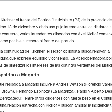
irchner al frente del Partido Justicialista (PJ) de la provincia 
imo 18 de diciembre y abrió una puja interna entre los distintos 
 contexto, varios intendentes alineados con Axel Kicillof comen
mo posible sucesora al frente del partido.
la continuidad de Kirchner, el sector kicillofista busca renovar la
figura que exprese equilibrio y consenso. La vicegobernadora b
e sintetizar los intereses de las distintas vertientes del justic
spaldan a Magario
ue respalda a Magario incluye a Andrés Watson (Florencio Varel
e Brown), Fernando Espinoza (La Matanza), Pablo y Alberto De
(Berazategui), entre otros dirigentes con fuerte peso en el Conu
 relación estrecha con Kicillof y buscan ampliar la incidencia te