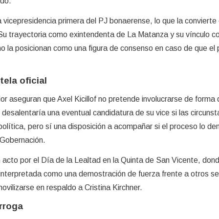
ido.
vicepresidencia primera del PJ bonaerense, lo que la convierte 
 Su trayectoria como exintendenta de La Matanza y su vínculo c
o la posicionan como una figura de consenso en caso de que el 
tela oficial
r aseguran que Axel Kicillof no pretende involucrarse de forma 
o desalentaría una eventual candidatura de su vice si las circunst
olítica, pero sí una disposición a acompañar si el proceso lo d
 Gobernación.
un acto por el Día de la Lealtad en la Quinta de San Vicente, don
ue interpretada como una demostración de fuerza frente a otros s
vilizarse en respaldo a Cristina Kirchner.
rroga