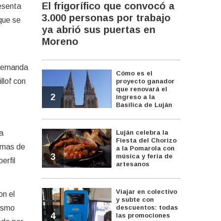
El frigorífico que convocó a
esenta
3.000 personas por trabajo
 que se
ya abrió sus puertas en
Moreno
Fernanda
Cómo es el
llof con
proyecto ganador
que renovará el
2
ingreso a la
Basílica de Luján
a
Luján celebra la
Fiesta del Chorizo
omas de
a la Pomarola con
3
música y feria de
erfil
artesanos
Viajar en colectivo
on el
y subte con
nismo
descuentos: todas
4
las promociones