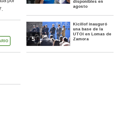
ada por
disponibles en
agosto
7.
Kicillof inauguró
una base de la
UTOI en Lomas de
5
Zamora
ARIO