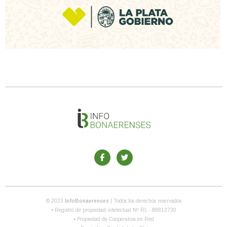
© 2023
InfoBonaerenses
| Todos los derechos reservados
• Registro de propiedad intelectual Nº RL - 88812730
• Propiedad de Cooperativa en Red