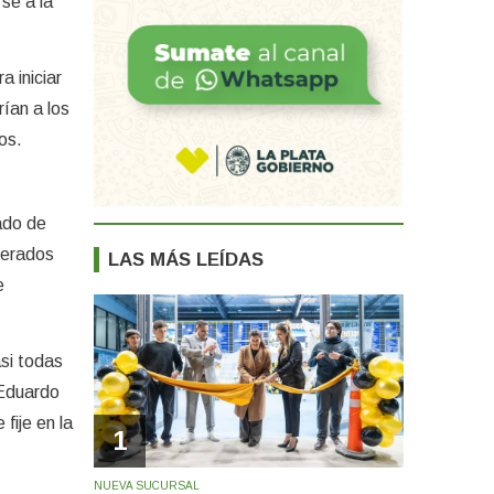
se a la
a iniciar
ían a los
os.
ado de
derados
LAS MÁS LEÍDAS
e
si todas
 Eduardo
fije en la
1
NUEVA SUCURSAL