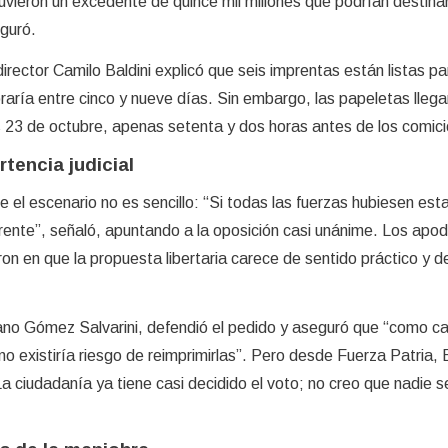
uvieron un excedente de quince mil millones que podrían destinar
guró.
irector Camilo Baldini explicó que seis imprentas están listas par
raría entre cinco y nueve días. Sin embargo, las papeletas llegar
s 23 de octubre, apenas setenta y dos horas antes de los comici
tencia judicial
e el escenario no es sencillo: “Si todas las fuerzas hubiesen est
ferente”, señaló, apuntando a la oposición casi unánime. Los apo
ron en que la propuesta libertaria carece de sentido práctico y d
ano Gómez Salvarini, defendió el pedido y aseguró que “como ca
 no existiría riesgo de reimprimirlas”. Pero desde Fuerza Patria,
a ciudadanía ya tiene casi decidido el voto; no creo que nadie se 