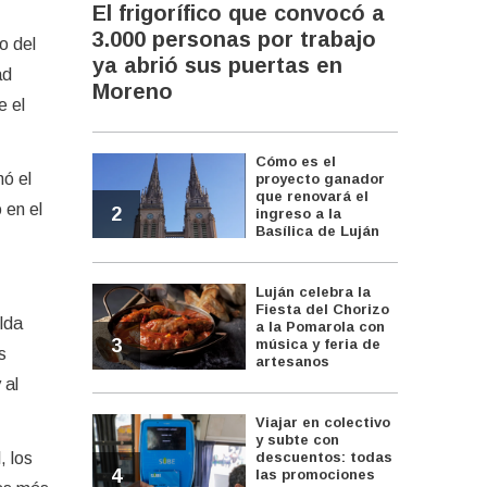
El frigorífico que convocó a
3.000 personas por trabajo
o del
ya abrió sus puertas en
ad
Moreno
e el
Cómo es el
nó el
proyecto ganador
que renovará el
 en el
2
ingreso a la
Basílica de Luján
Luján celebra la
Fiesta del Chorizo
lda
a la Pomarola con
3
música y feria de
s
artesanos
 al
Viajar en colectivo
y subte con
, los
descuentos: todas
4
las promociones