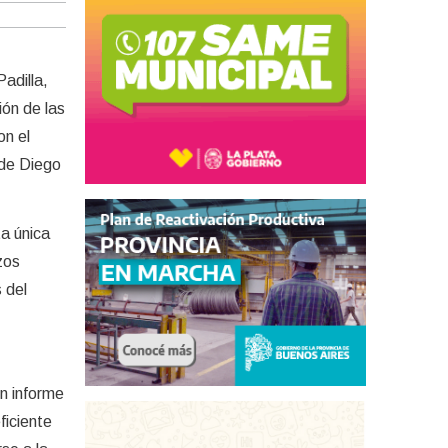
adilla,
ión de las
on el
 de Diego
ta única
zos
 del
un informe
ficiente