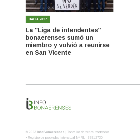
HACIA 2027
La "Liga de intendentes"
bonaerenses sumó un
miembro y volvió a reunirse
en San Vicente
© 2023
InfoBonaerenses
| Todos los derechos reservados
• Registro de propiedad intelectual Nº RL - 88812730