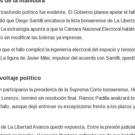
ás de la maniobra
 trasfondo político fue evidente. El Gobierno planea apelar el fall
ió que Diego Santilli encabece la lista bonaerense de La Libert
 La estrategia apunta a que la Cámara Nacional Electoral habilit
so sin modificar las boletas ya impresas.
 que el fallo complicó la ingeniería electoral del espacio y tensio
a figura de Javier Milei, impulsor del acuerdo con Santilli, quedó
voltaje político
n participaron la presidenta de la Suprema Corte bonaerense, Hi
Lorenzo, terminó sin resolución final. Ramos Padilla analizará lo
allo, aunque dejó entrever su escepticismo frente a los plazos y
ca de La Libertad Avanza quedó expuesta. Entre la presión judicial