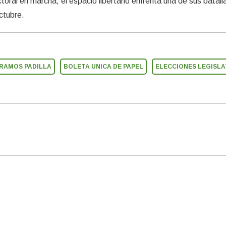
ectoral en marcha, el espacio libertario enfrenta una de sus batal
ctubre.
RAMOS PADILLA
BOLETA UNICA DE PAPEL
ELECCIONES LEGISLA