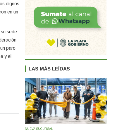
ios dignos
ron en un
 su sede
ederación
 un paro
e y el
LAS MÁS LEÍDAS
1
NUEVA SUCURSAL