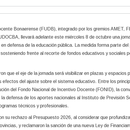
ocente Bonaerense (FUDB), integrado por los gremios AMET, 
CBA, llevará adelante este miércoles 8 de octubre una jorn
a en defensa de la educación pública. La medida forma parte del
 sosteniendo frente al recorte de fondos educativos y sociales p
on que el eje de la jornada será visibilizar en plazas y espacios 
 efectos del ajuste sobre el sistema educativo. Entre los princi
tución del Fondo Nacional de Incentivo Docente (FONID), la con
, la defensa de los aportes nacionales al Instituto de Previsión S
rogramas técnicos y profesionales.
n su rechazo al Presupuesto 2026, al considerar que profundiza
rovincias, y reclamaron la sanción de una nueva Ley de Financia