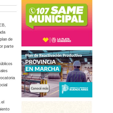
FEB,
ada
 plan de
or parte
públicos
pales
vocatoria
ocial
 el
miento