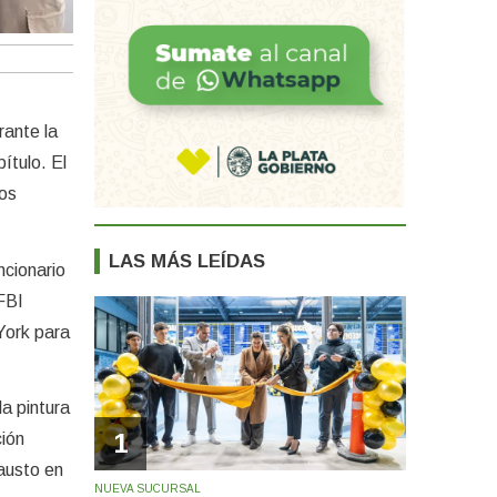
rante la
ítulo. El
los
LAS MÁS LEÍDAS
ncionario
 FBI
York para
la pintura
1
ción
causto en
NUEVA SUCURSAL