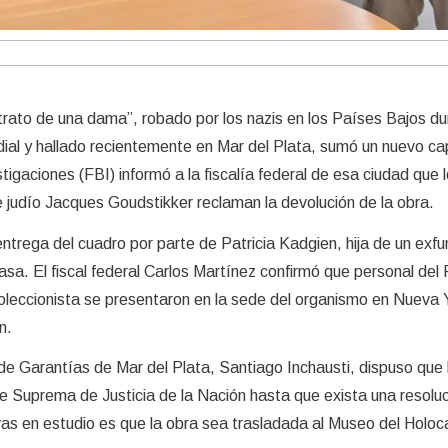
trato de una dama”, robado por los nazis en los Países Bajos du
al y hallado recientemente en Mar del Plata, sumó un nuevo cap
igaciones (FBI) informó a la fiscalía federal de esa ciudad que 
 judío Jacques Goudstikker reclaman la devolución de la obra.
entrega del cuadro por parte de Patricia Kadgien, hija de un exfu
asa. El fiscal federal Carlos Martínez confirmó que personal del
l coleccionista se presentaron en la sede del organismo en Nueva 
n.
 de Garantías de Mar del Plata, Santiago Inchausti, dispuso que 
e Suprema de Justicia de la Nación hasta que exista una resolu
tivas en estudio es que la obra sea trasladada al Museo del Holo