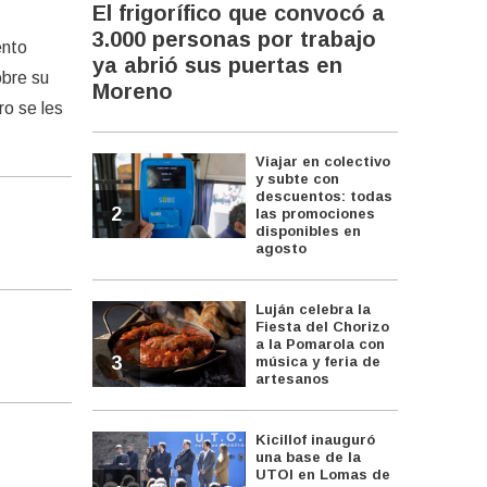
El frigorífico que convocó a
3.000 personas por trabajo
ento
ya abrió sus puertas en
obre su
Moreno
ro se les
Viajar en colectivo
y subte con
descuentos: todas
2
las promociones
disponibles en
agosto
Luján celebra la
Fiesta del Chorizo
a la Pomarola con
3
música y feria de
artesanos
Kicillof inauguró
una base de la
UTOI en Lomas de