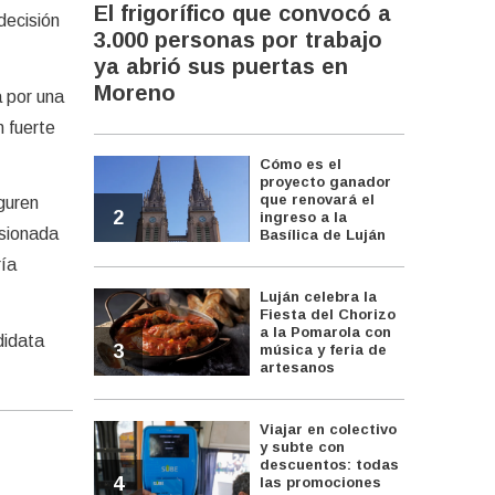
El frigorífico que convocó a
decisión
3.000 personas por trabajo
ya abrió sus puertas en
Moreno
a por una
n fuerte
Cómo es el
proyecto ganador
que renovará el
guren
2
ingreso a la
osionada
Basílica de Luján
ría
Luján celebra la
Fiesta del Chorizo
a la Pomarola con
didata
3
música y feria de
artesanos
Viajar en colectivo
y subte con
descuentos: todas
4
las promociones