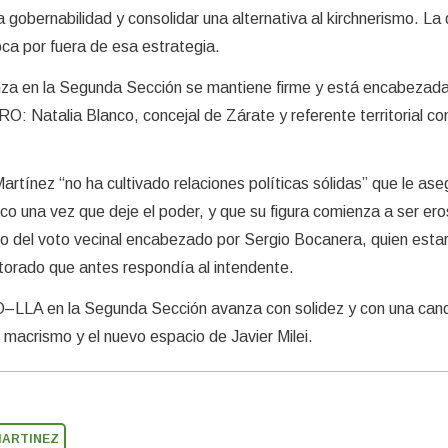
a gobernabilidad y consolidar una alternativa al kirchnerismo. La 
ca por fuera de esa estrategia.
ianza en la Segunda Sección se mantiene firme y está encabezad
PRO: Natalia Blanco, concejal de Zárate y referente territorial co
rtínez “no ha cultivado relaciones políticas sólidas” que le ase
ico una vez que deje el poder, y que su figura comienza a ser er
to del voto vecinal encabezado por Sergio Bocanera, quien esta
torado que antes respondía al intendente.
O–LLA en la Segunda Sección avanza con solidez y con una can
el macrismo y el nuevo espacio de Javier Milei.
MARTINEZ