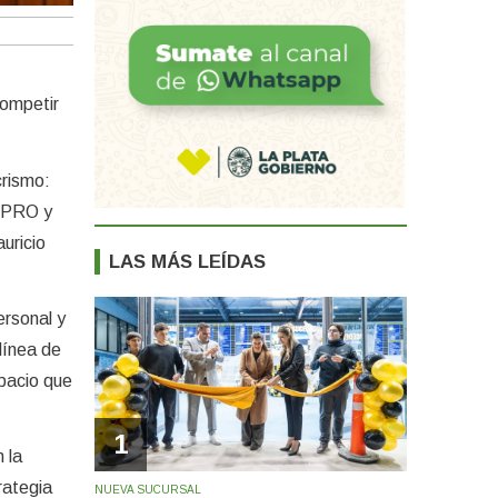
competir
crismo:
l PRO y
uricio
LAS MÁS LEÍDAS
ersonal y
 línea de
spacio que
1
 la
rategia
NUEVA SUCURSAL