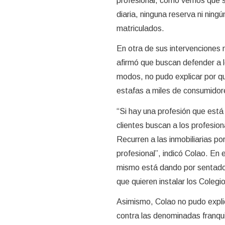
profesional, como vemos que su
diaria, ninguna reserva ni ning
matriculados.
En otra de sus intervenciones m
afirmó que buscan defender a l
modos, no pudo explicar por qué
estafas a miles de consumidore
“Si hay una profesión que está 
clientes buscan a los profesion
Recurren a las inmobiliarias po
profesional”, indicó Colao. En 
mismo está dando por sentado qu
que quieren instalar los Colegio
Asimismo, Colao no pudo explic
contra las denominadas franqui