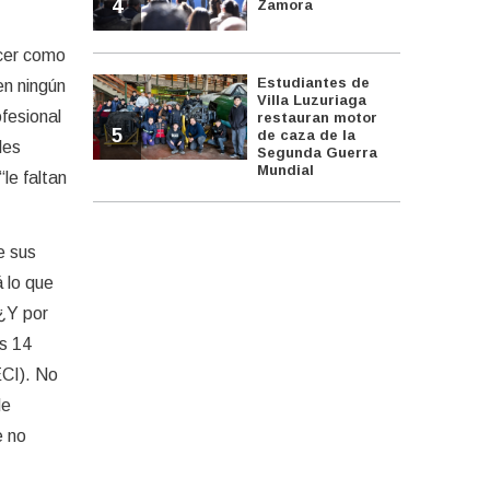
4
Zamora
rcer como
Estudiantes de
en ningún
Villa Luzuriaga
fesional
restauran motor
5
de caza de la
les
Segunda Guerra
Mundial
le faltan
e sus
 lo que
 ¿Y por
os 14
ECI). No
de
e no