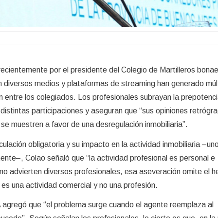
recientemente por el presidente del Colegio de Martilleros bona
n diversos medios y plataformas de streaming han generado múl
n entre los colegiados. Los profesionales subrayan la prepotenci
istintas participaciones y aseguran que “sus opiniones retrógr
e muestren a favor de una desregulación inmobiliaria”.
iculación obligatoria y su impacto en la actividad inmobiliaria –un
nte–, Colao señaló que “la actividad profesional es personal e
mo advierten diversos profesionales, esa aseveración omite el 
, es una actividad comercial y no una profesión.
A agregó que “el problema surge cuando el agente reemplaza al