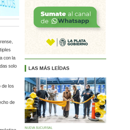
erense,
tiples
a con la
adas solo
LAS MÁS LEÍDAS
o de los
hecho de
1
NUEVA SUCURSAL