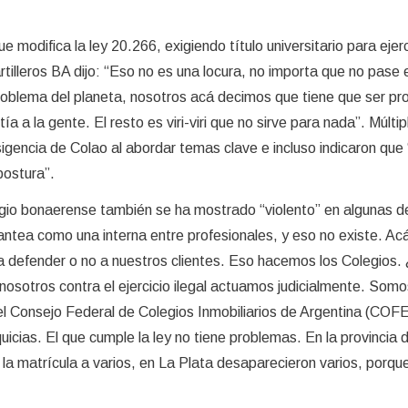
que modifica la ley 20.266, exigiendo título universitario para eje
tilleros BA dijo: “Eso no es una locura, no importa que no pase 
oblema del planeta, nosotros acá decimos que tiene que ser pro
tía a la gente. El resto es viri-viri que no sirve para nada”. Múltip
sigencia de Colao al abordar temas clave e incluso indicaron que “
postura”.
egio bonaerense también se ha mostrado “violento” en algunas d
antea como una interna entre profesionales, y eso no existe. Acá
a defender o no a nuestros clientes. Eso hacemos los Colegios.
osotros contra el ejercicio ilegal actuamos judicialmente. Som
el Consejo Federal de Colegios Inmobiliarios de Argentina (COF
icias. El que cumple la ley no tiene problemas. En la provincia 
a matrícula a varios, en La Plata desaparecieron varios, porqu