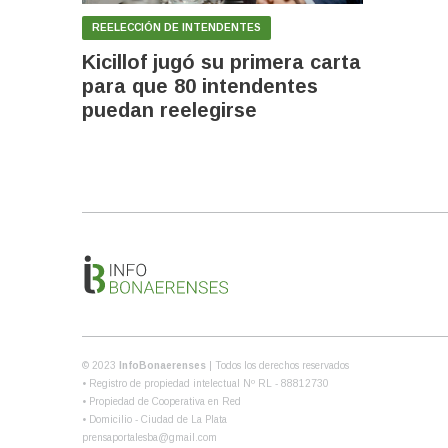
REELECCIÓN DE INTENDENTES
Kicillof jugó su primera carta
para que 80 intendentes
puedan reelegirse
© 2023
InfoBonaerenses
| Todos los derechos reservados
• Registro de propiedad intelectual Nº RL - 88812730
• Propiedad de Cooperativa en Red
• Domicilio - Ciudad de La Plata
prensaportalesba@gmail.com