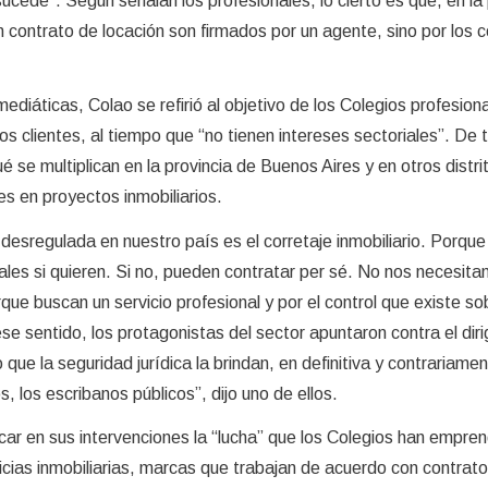
cede”. Según señalan los profesionales, lo cierto es que, en la 
ún contrato de locación son firmados por un agente, sino por los 
ediáticas, Colao se refirió al objetivo de los Colegios profesion
os clientes, al tiempo que “no tienen intereses sectoriales”. De 
 se multiplican en la provincia de Buenos Aires y en otros distri
s en proyectos inmobiliarios.
desregulada en nuestro país es el corretaje inmobiliario. Porque
ales si quieren. Si no, pueden contratar per sé. No nos necesitan
rque buscan un servicio profesional y por el control que existe s
ese sentido, los protagonistas del sector apuntaron contra el diri
e la seguridad jurídica la brindan, en definitiva y contrariamen
s, los escribanos públicos”, dijo uno de ellos.
ar en sus intervenciones la “lucha” que los Colegios han empre
cias inmobiliarias, marcas que trabajan de acuerdo con contrat