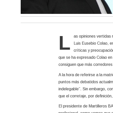
L
as opiniones vertidas 
Luis Eusebio Colao, e
críticas y preocupació
que se ha expresado Colao en d
consiguen que más corredores s
A la hora de referirse a la matr
puntos más debatidos actualme
indelegable”. Sin embargo, co
que el corretaje, por definición
El presidente de Martilleros B