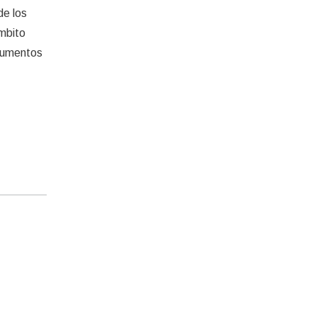
de los
ámbito
rgumentos