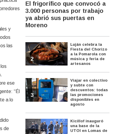
práctica
El frigorífico que convocó a
corredores
3.000 personas por trabajo
ya abrió sus puertas en
Moreno
ales y
todos
Luján celebra la
tos las
Fiesta del Chorizo
a la Pomarola con
2
música y feria de
artesanos
 los
.
Viajar en colectivo
obre ese
y subte con
descuentos: todas
gente: “Él
3
las promociones
te a lo
disponibles en
agosto
ndido
Kicillof inauguró
una base de la
os de
UTOI en Lomas de