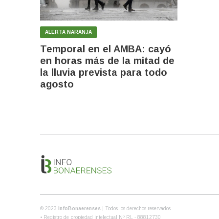
ALERTA NARANJA
Temporal en el AMBA: cayó
en horas más de la mitad de
la lluvia prevista para todo
agosto
© 2023
InfoBonaerenses
| Todos los derechos reservados
• Registro de propiedad intelectual Nº RL - 88812730