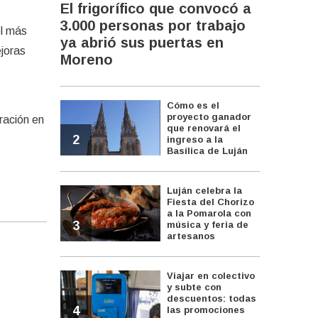
El frigorífico que convocó a
3.000 personas por trabajo
el más
ya abrió sus puertas en
joras
Moreno
Cómo es el
proyecto ganador
eración en
que renovará el
2
ingreso a la
Basílica de Luján
Luján celebra la
Fiesta del Chorizo
a la Pomarola con
3
música y feria de
artesanos
Viajar en colectivo
y subte con
descuentos: todas
4
las promociones