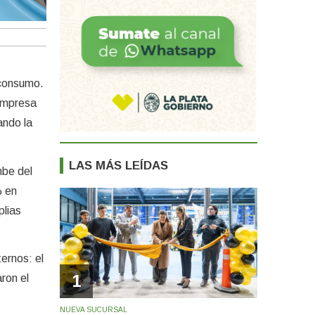
 consumo.
 Empresa
ando la
LAS MÁS LEÍDAS
mbe del
% en
plias
ernos: el
1
ron el
NUEVA SUCURSAL