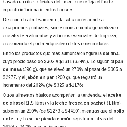
basado en cifras oficiales del Indec, que refleja el fuerte
impacto inflacionario en los hogares.
De acuerdo al relevamiento, la suba no responde a
excepciones puntuales, sino a un incremento generalizado
que afecta a alimentos y artículos esenciales de limpieza,
erosionando el poder adquisitivo de los consumidores.
Entre los productos que más aumentaron figura la
sal fina
,
cuyo precio pasó de $302 a $1311 (334%). Le siguen el
pan
de mesa
(390 g), que se elevó un 270% al pasar de $805 a
$2977, y el
jabón en pan
(200 g), que registró un
incremento del 262% (de $325 a $1176).
Otros alimentos básicos acompañan la tendencia: el
aceite
de girasol
(1,5 litros) y la
leche fresca en sachet
(1 litro)
subieron un 250% (de $1273 a $4450), mientras que el
pollo
entero
y la
carne picada común
registraron alzas del
262% y 247%, respectivamente.