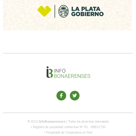
© 2023
InfoBonaerenses
| Todos los derechos reservados
• Registro de propiedad intelectual Nº RL - 88812730
• Propiedad de Cooperativa en Red