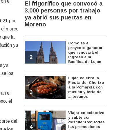
ron el
El frigorífico que convocó a
3.000 personas por trabajo
ya abrió sus puertas en
2021 por
Moreno
n el marco
 que la
Cómo es el
lación ya
proyecto ganador
que renovará el
2
ingreso a la
Basílica de Luján
s ya
 se los
Luján celebra la
Fiesta del Chorizo
a la Pomarola con
3
música y feria de
ran el
artesanos
no, el
Viajar en colectivo
y subte con
parte del
descuentos: todas
4
las promociones
que los