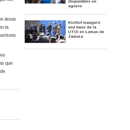
disponibles en
agosto
en áreas
Kicillof inauguró
en la
una base de la
UTOI en Lomas de
rritorio
5
Zamora
des
vas que
 de