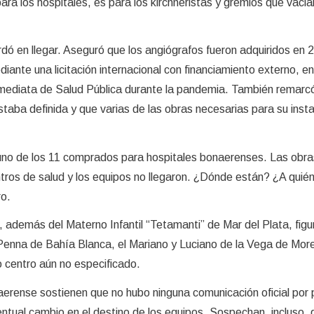
ra los hospitales, es para los kirchneristas y gremios que vacia
dó en llegar. Aseguró que los angiógrafos fueron adquiridos en 
ediante una licitación internacional con financiamiento externo, e
ediata de Salud Pública durante la pandemia. También remarcó
staba definida y que varias de las obras necesarias para su insta
 uno de los 11 comprados para hospitales bonaerenses. Las obra
tros de salud y los equipos no llegaron. ¿Dónde están? ¿A quién
ro.
, además del Materno Infantil “Tetamanti” de Mar del Plata, figu
Penna de Bahía Blanca, el Mariano y Luciano de la Vega de More
 centro aún no especificado.
aerense sostienen que no hubo ninguna comunicación oficial por 
ntual cambio en el destino de los equipos. Sospechan, incluso, 