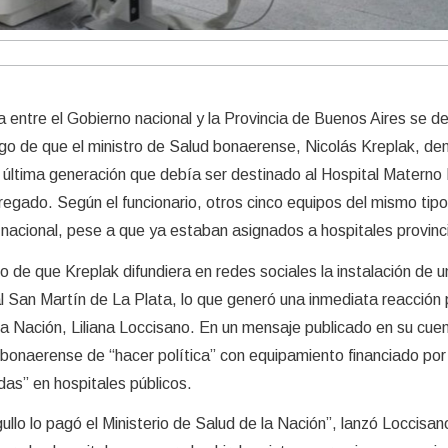
a entre el Gobierno nacional y la Provincia de Buenos Aires se d
ego de que el ministro de Salud bonaerense, Nicolás Kreplak, de
última generación que debía ser destinado al Hospital Materno I
regado. Según el funcionario, otros cinco equipos del mismo tip
n nacional, pese a que ya estaban asignados a hospitales provinc
ego de que Kreplak difundiera en redes sociales la instalación de 
l San Martín de La Plata, lo que generó una inmediata reacción 
 la Nación, Liliana Loccisano. En un mensaje publicado en su cue
ro bonaerense de “hacer política” con equipamiento financiado por
adas” en hospitales públicos.
llo lo pagó el Ministerio de Salud de la Nación”, lanzó Loccisan