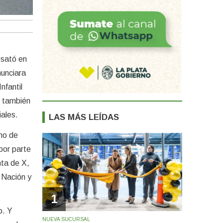
esató en
nunciara
nfantil
o también
iales.
LAS MÁS LEÍDAS
uno de
por parte
nta de X,
 Nación y
1
o. Y
NUEVA SUCURSAL