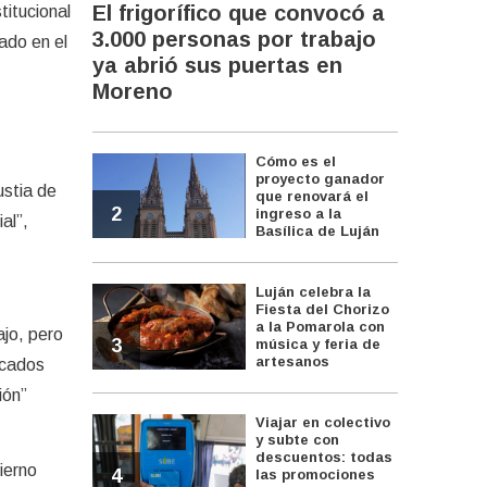
El frigorífico que convocó a
itucional
3.000 personas por trabajo
ado en el
ya abrió sus puertas en
Moreno
Cómo es el
proyecto ganador
ustia de
que renovará el
2
ingreso a la
al”,
Basílica de Luján
Luján celebra la
Fiesta del Chorizo
a la Pomarola con
ajo, pero
3
música y feria de
artesanos
rcados
ión”
Viajar en colectivo
y subte con
descuentos: todas
ierno
4
las promociones