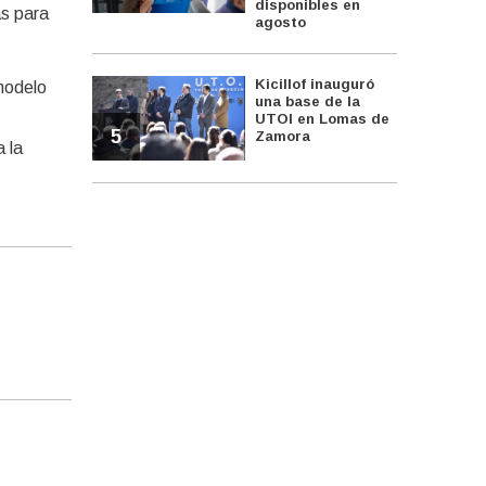
disponibles en
as para
agosto
Kicillof inauguró
modelo
una base de la
UTOI en Lomas de
5
Zamora
 la