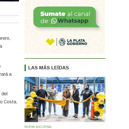
El intendente Ricardo Moccero ju
brero,
a
n
LAS MÁS LEÍDAS
zará a
 del
to Costa.
1
NUEVA SUCURSAL