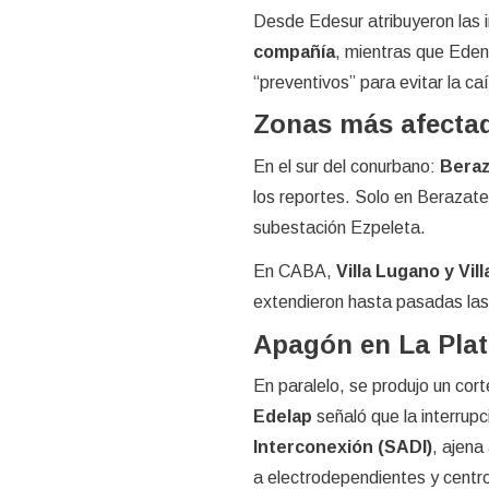
Desde Edesur atribuyeron las 
compañía
, mientras que Edeno
“preventivos” para evitar la ca
Zonas más afecta
En el sur del conurbano:
Beraz
los reportes. Solo en Berazat
subestación Ezpeleta.
En CABA,
Villa Lugano y Vill
extendieron hasta pasadas las
Apagón en La Pla
En paralelo, se produjo un cor
Edelap
señaló que la interrupc
Interconexión (SADI)
, ajena
a electrodependientes y centro