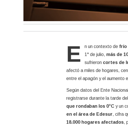
E
n un contexto de
frí
1° de julio,
más de 10
sufrieron
cortes de l
afectó a miles de hogares, cen
entre el apagón y el aumento en
Según datos del Ente Nacional
registrarse durante la tarde de
que rondaban los 0°C
y un c
en el área de Edesur
, cifra
18.000 hogares afectados
, 