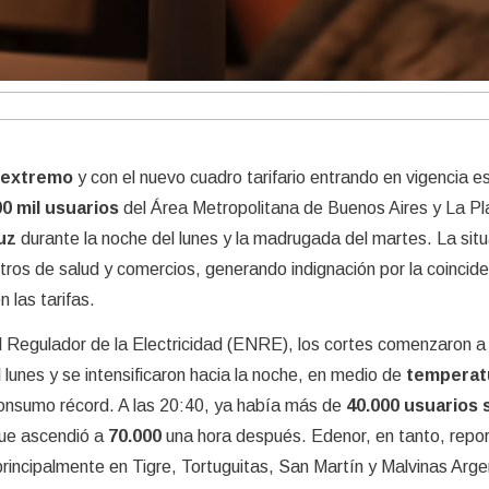
o extremo
y con el nuevo cuadro tarifario entrando en vigencia e
0 mil usuarios
del Área Metropolitana de Buenos Aires y La Pl
uz
durante la noche del lunes y la madrugada del martes. La sit
tros de salud y comercios, generando indignación por la coincide
 las tarifas.
 Regulador de la Electricidad (ENRE), los cortes comenzaron a
l lunes y se intensificaron hacia la noche, en medio de
temperat
onsumo récord. A las 20:40, ya había más de
40.000 usuarios s
 que ascendió a
70.000
una hora después. Edenor, en tanto, repo
principalmente en Tigre, Tortuguitas, San Martín y Malvinas Arge