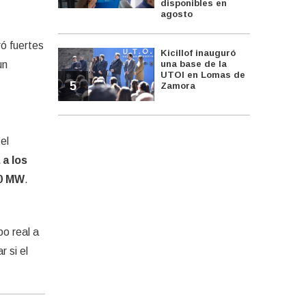
disponibles en
agosto
ó fuertes
Kicillof inauguró
un
una base de la
UTOI en Lomas de
5
Zamora
el
 a los
00 MW
.
po real a
 si el