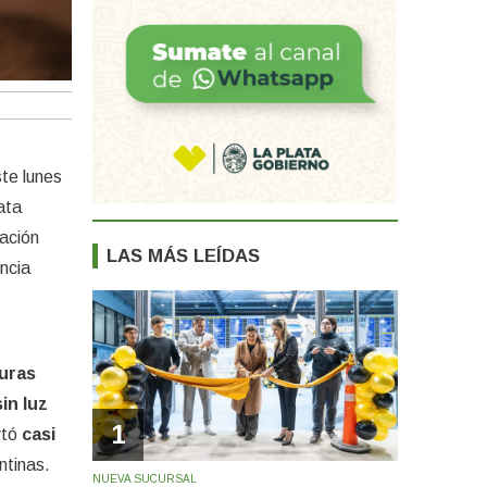
ste lunes
ata
uación
LAS MÁS LEÍDAS
ncia
uras
in luz
1
rtó
casi
ntinas.
NUEVA SUCURSAL