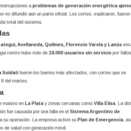
interrupciones a
problemas de generación energética ajenos
r no difundió aún un parte oficial. Los cortes, explicaron, fueron
ída total del sistema.
das
ategui, Avellaneda, Quilmes, Florencio Varela y Lanús
enc
egui centro hubo más de
18.000 usuarios sin servicio
por fallos
a Soldati
fueron los barrios más afectados, con cortes que se
 8 del martes.
ta
te masivo en
La Plata
y zonas cercanas como
Villa Elisa
. La dis
ión fue causada por una falla en el
Sistema Argentino de
 a su operación. La empresa activó su
Plan de Emergencia
, as
s de salud con generación móvil.