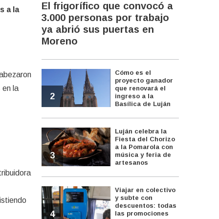
El frigorífico que convocó a
 a la
3.000 personas por trabajo
ya abrió sus puertas en
Moreno
Cómo es el
abezaron
proyecto ganador
 en la
que renovará el
2
ingreso a la
Basílica de Luján
Luján celebra la
Fiesta del Chorizo
a la Pomarola con
3
música y feria de
artesanos
tribuidora
Viajar en colectivo
y subte con
istiendo
descuentos: todas
4
las promociones