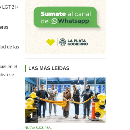
lo LGTBI+
deras
dad de las
ial en el
LAS MÁS LEÍDAS
tivo se
1
NUEVA SUCURSAL