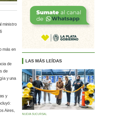
l ministro
36
so más en
LAS MÁS LEÍDAS
ncia de
es de
gía y una
as y
1
ncluyó:
os Aires,
NUEVA SUCURSAL