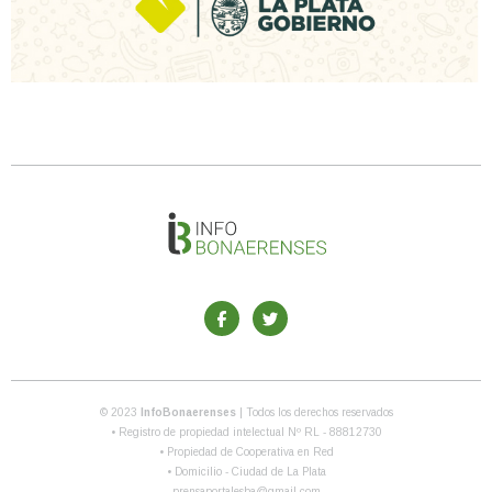
© 2023
InfoBonaerenses
| Todos los derechos reservados
• Registro de propiedad intelectual Nº RL - 88812730
• Propiedad de Cooperativa en Red
• Domicilio - Ciudad de La Plata
prensaportalesba@gmail.com