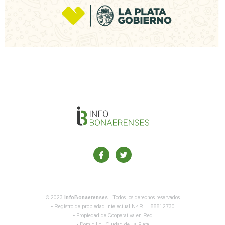
© 2023
InfoBonaerenses
| Todos los derechos reservados
• Registro de propiedad intelectual Nº RL - 88812730
• Propiedad de Cooperativa en Red
• Domicilio - Ciudad de La Plata