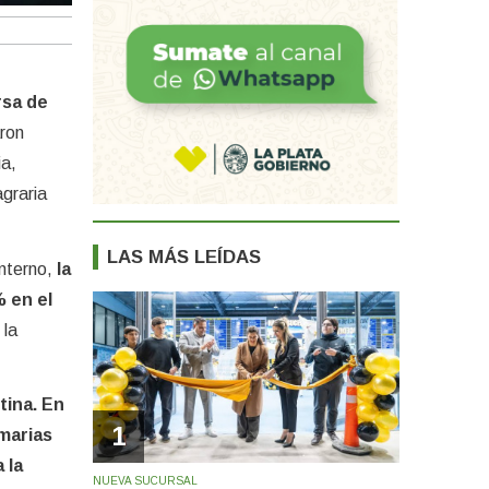
rsa de
aron
ia,
agraria
LAS MÁS LEÍDAS
interno,
la
% en el
 la
tina. En
1
marias
 la
NUEVA SUCURSAL