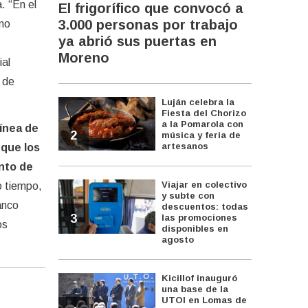
. “En el
El frigorífico que convocó a
3.000 personas por trabajo
ino
ya abrió sus puertas en
,
Moreno
ial
 de
Luján celebra la
Fiesta del Chorizo
a la Pomarola con
ínea de
2
música y feria de
artesanos
 que los
nto de
Viajar en colectivo
 tiempo,
y subte con
anco
descuentos: todas
3
las promociones
os
disponibles en
agosto
Kicillof inauguró
una base de la
UTOI en Lomas de