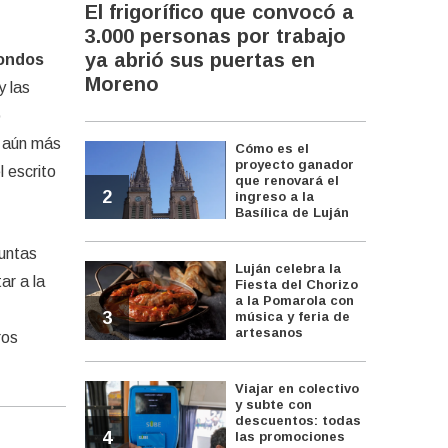
El frigorífico que convocó a
3.000 personas por trabajo
ya abrió sus puertas en
fondos
Moreno
y las
o
r aún más
Cómo es el
proyecto ganador
l escrito
que renovará el
2
ingreso a la
Basílica de Luján
juntas
Luján celebra la
ar a la
Fiesta del Chorizo
a la Pomarola con
3
música y feria de
artesanos
ros
Viajar en colectivo
y subte con
descuentos: todas
4
las promociones