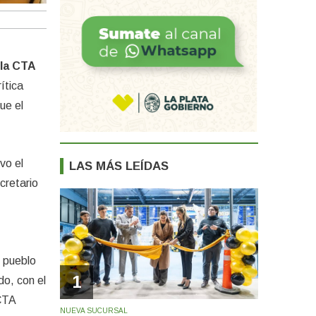
 la CTA
ítica
ue el
vo el
LAS MÁS LEÍDAS
cretario
l pueblo
1
do, con el
 CTA
NUEVA SUCURSAL