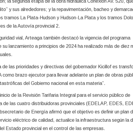
ión; la segunda etapa de la obra hidráulica Conexión Av. 520, qu
adito” y sus alrededores; y la repavimentación, bacheo y demarca
 los tramos La Plata-Hudson y Hudson-La Plata y los tramos Dol
es de la Autovía provincial 2.
guridad vial, Arteaga también destacó la vigencia del programa
su lanzamiento a principios de 2024 ha realizado más de diez m
uales.
 de las prioridades y directivas del gobernador Kicillof es transf
 como brazo ejecutor para llevar adelante un plan de obras públ
tastróficas del Gobierno nacional en esta materia”.
inicio de la Revisión Tarifaria Integral para el servicio público de
ica de las cuatro distribuidoras provinciales (EDELAP, EDES, E
secretario de Energía afirmó que el objetivo es definir un plan 
rvicio eléctrico de calidad, actualice la infraestructura según l
 del Estado provincial en el control de las empresas.