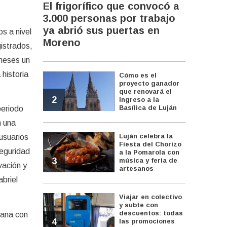
El frigorífico que convocó a
3.000 personas por trabajo
ya abrió sus puertas en
s a nivel
Moreno
istrados,
 meses un
historia
Cómo es el
proyecto ganador
que renovará el
2
ingreso a la
Basílica de Luján
periodo
n una
Luján celebra la
 usuarios
Fiesta del Chorizo
seguridad
a la Pomarola con
3
música y feria de
vación y
artesanos
abriel
Viajar en colectivo
y subte con
descuentos: todas
bana con
4
las promociones