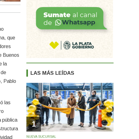
no
na, que
adores
de Buenos
e la
 de
LAS MÁS LEÍDAS
o, Pablo
ó las
ro
a pública
1
structura
ividad
NUEVA SUCURSAL