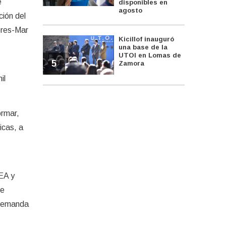
e
disponibles en
agosto
ción del
ores-Mar
Kicillof inauguró
una base de la
UTOI en Lomas de
5
Zamora
il
ormar,
icas, a
DEA y
de
a demanda