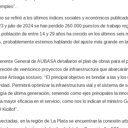
empleo”.
 se refirió a los últimos índices sociales y económicos publicado
3 y julio de 2024 se han perdido 260.000 puestos de trabajo reg
a población de entre 14 y 29 años ha crecido en los últimos seis
 probablemente estemos hablando del ajuste más grande en la 
 Gerente General de AUBASA detallaron el plan de obras para el 
reción de veinticinco proyectos de infraestructura que abarcará
sé Arteaga sostuvo: “El principal objetivo es brindar a las y los
idad. Permitirá optimizar la infraestructura vial y el sistema de 
gía de última generación, teniendo como ejes principales la inno
a mayor eficacia en el servicio, como nos lo indican el ministro G
Kicillof”.
oyectadas, en la región de La Plata se encuentran la conexión ur