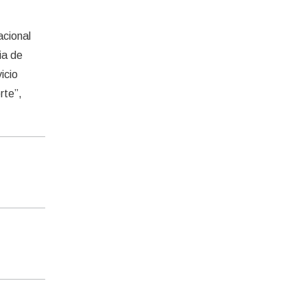
acional
cia de
icio
rte”,