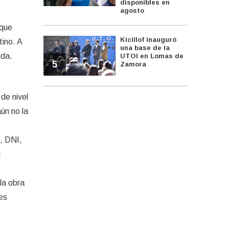
disponibles en
agosto
 que
Kicillof inauguró
tino. A
una base de la
ida.
UTOI en Lomas de
5
Zamora
 de nivel
aún no la
, DNI,
l
la obra
des