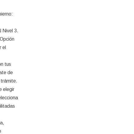
bierno:
 Nivel 3.
 “Opción
 el
on tus
rate de
 trámite.
 elegir
elecciona
ilitadas
a,
e