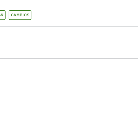
óN
CAMBIOS