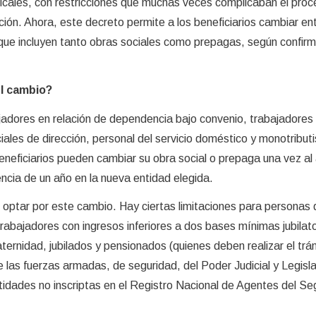
ndicales, con restricciones que muchas veces complicaban el pro
ión. Ahora, este decreto permite a los beneficiarios cambiar en
que incluyen tanto obras sociales como prepagas, según confirm
l cambio?
bajadores en relación de dependencia bajo convenio, trabajadores
iales de dirección, personal del servicio doméstico y monotribut
neficiarios pueden cambiar su obra social o prepaga una vez al
cia de un año en la nueva entidad elegida.
optar por este cambio. Hay ciertas limitaciones para personas 
 trabajadores con ingresos inferiores a dos bases mínimas jubilato
ternidad, jubilados y pensionados (quienes deben realizar el trá
as fuerzas armadas, de seguridad, del Poder Judicial y Legisla
idades no inscriptas en el Registro Nacional de Agentes del Se