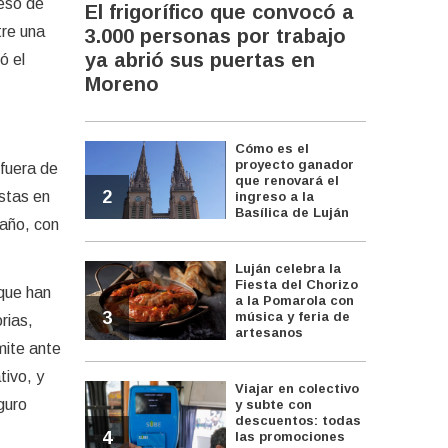
ceso de
El frigorífico que convocó a
tre una
3.000 personas por trabajo
ya abrió sus puertas en
ó el
Moreno
Cómo es el
proyecto ganador
 fuera de
que renovará el
2
istas en
ingreso a la
Basílica de Luján
 año, con
Luján celebra la
Fiesta del Chorizo
que han
a la Pomarola con
3
música y feria de
rias,
artesanos
mite ante
tivo, y
Viajar en colectivo
guro
y subte con
descuentos: todas
4
las promociones