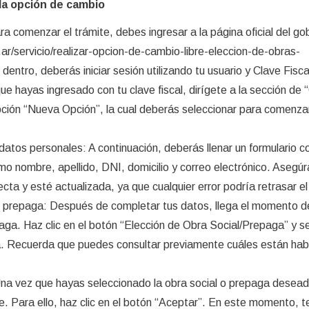
la opción de cambio
a comenzar el trámite, debes ingresar a la página oficial del go
ar/servicio/realizar-opcion-de-cambio-libre-eleccion-de-obras-
entro, deberás iniciar sesión utilizando tu usuario y Clave Fiscal
que hayas ingresado con tu clave fiscal, dirígete a la sección de
opción “Nueva Opción”, la cual deberás seleccionar para comenzar
datos personales: A continuación, deberás llenar un formulario c
mo nombre, apellido, DNI, domicilio y correo electrónico. Asegú
ecta y esté actualizada, ya que cualquier error podría retrasar el
 o prepaga: Después de completar tus datos, llega el momento de
paga. Haz clic en el botón “Elección de Obra Social/Prepaga” y s
ia. Recuerda que puedes consultar previamente cuáles están hab
Una vez que hayas seleccionado la obra social o prepaga desead
e. Para ello, haz clic en el botón “Aceptar”. En este momento, t