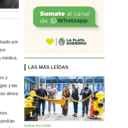
lsado por
ico
a médica,
LAS MÁS LEÍDAS
es y
gas y las
bio ahora
1
rios.
o podían
NUEVA SUCURSAL