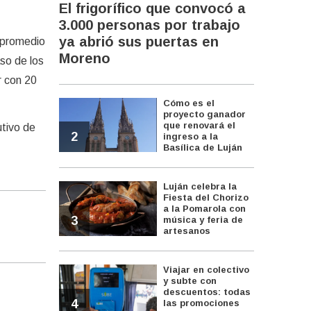
El frigorífico que convocó a
3.000 personas por trabajo
ya abrió sus puertas en
o promedio
Moreno
so de los
r con 20
Cómo es el
proyecto ganador
que renovará el
utivo de
2
ingreso a la
Basílica de Luján
Luján celebra la
Fiesta del Chorizo
a la Pomarola con
3
música y feria de
artesanos
Viajar en colectivo
y subte con
descuentos: todas
4
las promociones