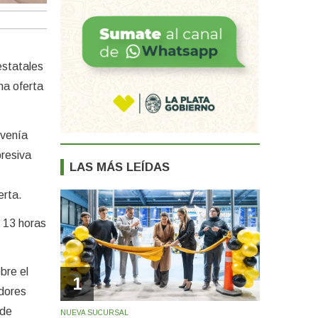
estatales
na oferta
 venía
presiva
LAS MÁS LEÍDAS
erta.
s 13 horas
bre el
1
dores
 de
NUEVA SUCURSAL