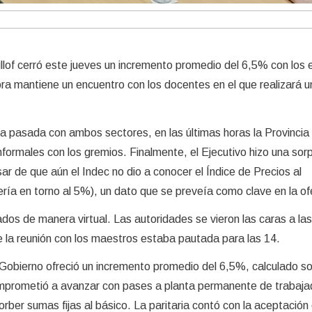
cillof cerró este jueves un incremento promedio del 6,5% con los 
ora mantiene un encuentro con los docentes en el que realizará u
a pasada con ambos sectores, en las últimas horas la Provincia
ormales con los gremios. Finalmente, el Ejecutivo hizo una sor
ar de que aún el Indec no dio a conocer el Índice de Precios al
ría en torno al 5%), un dato que se preveía como clave en la of
os de manera virtual. Las autoridades se vieron las caras a la
e la reunión con los maestros estaba pautada para las 14.
l Gobierno ofreció un incremento promedio del 6,5%, calculado so
omprometió a avanzar con pases a planta permanente de trabaja
rber sumas fijas al básico. La paritaria contó con la aceptación