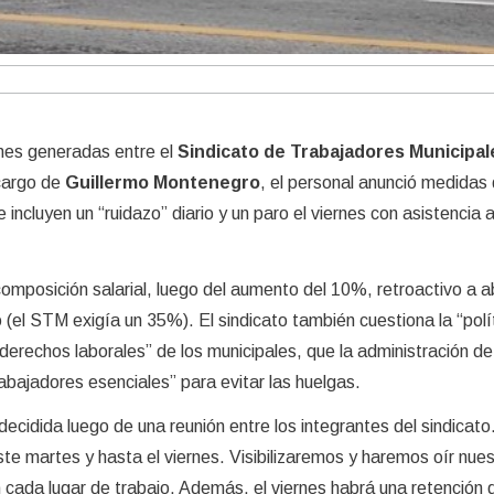
ones generadas entre el
Sindicato de Trabajadores Municipal
 cargo de
Guillermo Montenegro
, el personal anunció medidas
ncluyen un “ruidazo” diario y un paro el viernes con asistencia a
ecomposición salarial, luego del aumento del 10%, retroactivo a ab
 (el STM exigía un 35%). El sindicato también cuestiona la “polí
s derechos laborales” de los municipales, que la administración de
bajadores esenciales” para evitar las huelgas.
ecidida luego de una reunión entre los integrantes del sindicato
ste martes y hasta el viernes. Visibilizaremos y haremos oír nues
cada lugar de trabajo. Además, el viernes habrá una retención 