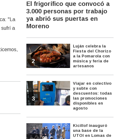
El frigorífico que convocó a
3.000 personas por trabajo
ya abrió sus puertas en
ca: "La
Moreno
 sufrí a
Luján celebra la
aticemos,
Fiesta del Chorizo
a la Pomarola con
2
música y feria de
artesanos
Viajar en colectivo
y subte con
descuentos: todas
3
las promociones
disponibles en
agosto
Kicillof inauguró
una base de la
UTOI en Lomas de