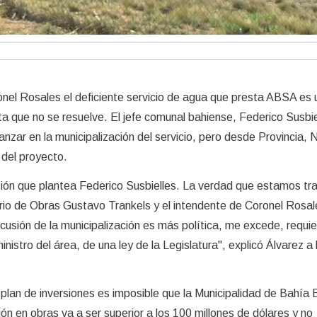
nel Rosales el deficiente servicio de agua que presta ABSA es 
a que no se resuelve. El jefe comunal bahiense, Federico Susbie
nzar en la municipalización del servicio, pero desde Provincia, 
 del proyecto.
tión que plantea Federico Susbielles. La verdad que estamos tr
ario de Obras Gustavo Trankels y el intendente de Coronel Rosal
scusión de la municipalización es más política, me excede, requi
nistro del área, de una ley de la Legislatura", explicó Álvarez a 
l plan de inversiones es imposible que la Municipalidad de Bahía 
ón en obras va a ser superior a los 100 millones de dólares y no