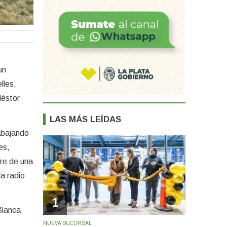
un
lles,
Néstor
LAS MÁS LEÍDAS
abajando
es,
ere de una
la radio
1
Blanca
NUEVA SUCURSAL