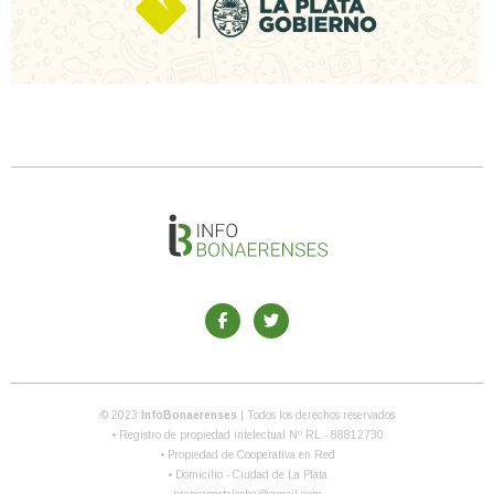
© 2023
InfoBonaerenses
| Todos los derechos reservados
• Registro de propiedad intelectual Nº RL - 88812730
• Propiedad de Cooperativa en Red
• Domicilio - Ciudad de La Plata