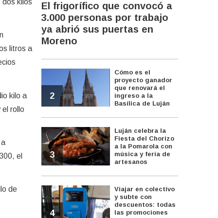
 dos kilos
El frigorífico que convocó a
3.000 personas por trabajo
ya abrió sus puertas en
un
Moreno
s litros a
ecios
Cómo es el
proyecto ganador
que renovará el
2
o kilo a
ingreso a la
Basílica de Luján
el rollo
Luján celebra la
Fiesta del Chorizo
 a
a la Pomarola con
3
música y feria de
300, el
artesanos
ilo de
Viajar en colectivo
y subte con
descuentos: todas
4
las promociones