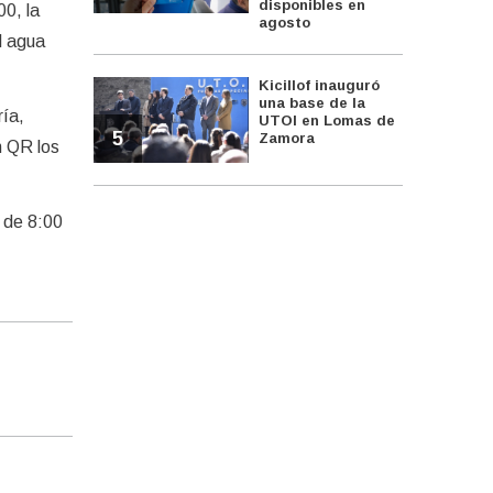
disponibles en
00, la
agosto
l agua
Kicillof inauguró
una base de la
ría,
UTOI en Lomas de
5
Zamora
n QR los
 de 8:00