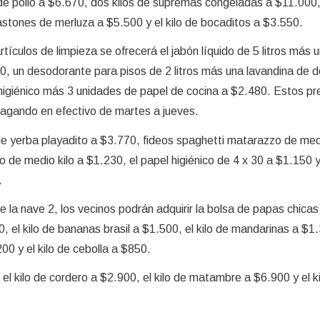
de pollo a $6.670, dos kilos de supremas congeladas a $11.000,
stones de merluza a $5.500 y el kilo de bocaditos a $3.550.
rtículos de limpieza se ofrecerá el jabón líquido de 5 litros más 
0, un desodorante para pisos de 2 litros más una lavandina de do
higiénico más 3 unidades de papel de cocina a $2.480. Estos pr
agando en efectivo de martes a jueves.
de yerba playadito a $3.770, fideos spaghetti matarazzo de medi
 de medio kilo a $1.230, el papel higiénico de 4 x 30 a $1.150 y 
.
de la nave 2, los vecinos podrán adquirir la bolsa de papas chicas
, el kilo de bananas brasil a $1.500, el kilo de mandarinas a $1.
200 y el kilo de cebolla a $850.
á el kilo de cordero a $2.900, el kilo de matambre a $6.900 y el k