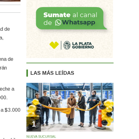
ad de
a,
cena de
arán
LAS MÁS LEÍDAS
leche a
000.
o a $3.000
1
NUEVA SUCURSAL