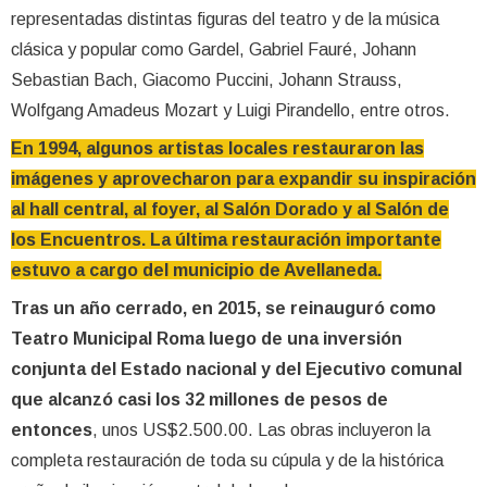
representadas distintas figuras del teatro y de la música
clásica y popular como Gardel, Gabriel Fauré, Johann
Sebastian Bach, Giacomo Puccini, Johann Strauss,
Wolfgang Amadeus Mozart y Luigi Pirandello, entre otros.
En 1994, algunos artistas locales restauraron las
imágenes y aprovecharon para expandir su inspiración
al hall central, al foyer, al Salón Dorado y al Salón de
los Encuentros. La última restauración importante
estuvo a cargo del municipio de Avellaneda.
Tras un año cerrado, en 2015, se reinauguró como
Teatro Municipal Roma luego de una inversión
conjunta del Estado nacional y del Ejecutivo comunal
que alcanzó casi los 32 millones de pesos de
entonces
, unos US$2.500.00. Las obras incluyeron la
completa restauración de toda su cúpula y de la histórica