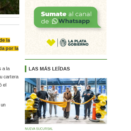
de la
da por la
 a la
LAS MÁS LEÍDAS
u cartera
ó el
 un
1
NUEVA SUCURSAL