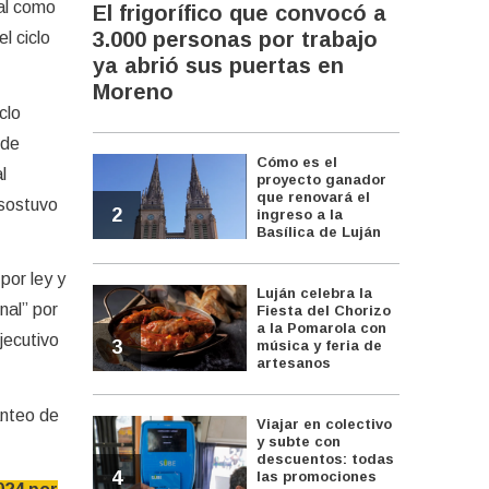
nal como
El frigorífico que convocó a
3.000 personas por trabajo
l ciclo
ya abrió sus puertas en
Moreno
clo
 de
Cómo es el
l
proyecto ganador
que renovará el
 sostuvo
2
ingreso a la
Basílica de Luján
por ley y
Luján celebra la
nal” por
Fiesta del Chorizo
a la Pomarola con
Ejecutivo
3
música y feria de
artesanos
anteo de
Viajar en colectivo
y subte con
descuentos: todas
4
las promociones