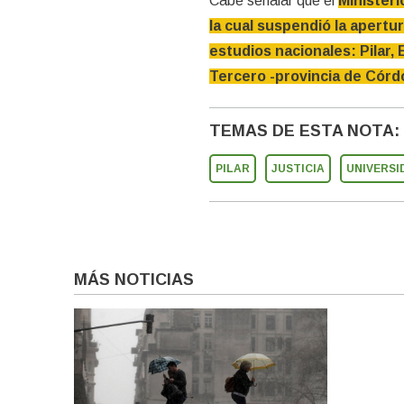
Cabe señalar que el
Ministeri
la cual suspendió la apertur
estudios nacionales: Pilar, 
Tercero -provincia de Córd
TEMAS DE ESTA NOTA:
PILAR
JUSTICIA
UNIVERSI
MÁS NOTICIAS