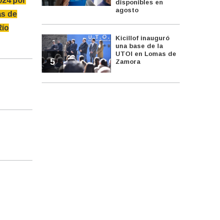
024 por
disponibles en
agosto
as de
Río
Kicillof inauguró
una base de la
UTOI en Lomas de
5
Zamora