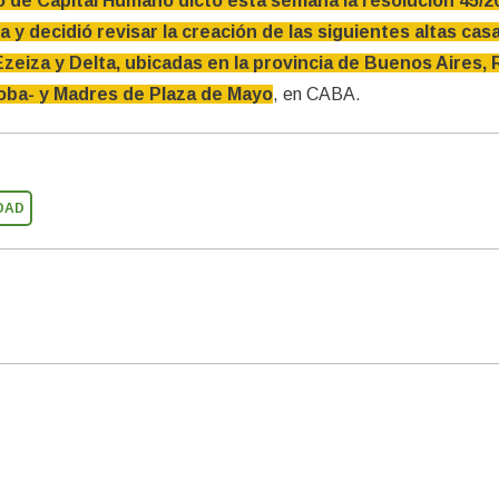
o de Capital Humano dictó esta semana la resolución 45/2
a y decidió revisar la creación de las siguientes altas cas
Ezeiza y Delta, ubicadas en la provincia de Buenos Aires, 
oba- y Madres de Plaza de Mayo
, en CABA.
DAD