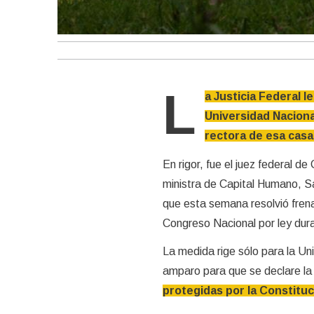
L
a Justicia Federal l
Universidad Naciona
rectora de esa casa
En rigor, fue el juez federal d
ministra de Capital Humano, Sa
que esta semana resolvió frenar
Congreso Nacional por ley dur
La medida rige sólo para la Uni
amparo para que se declare la 
protegidas por la Constituc